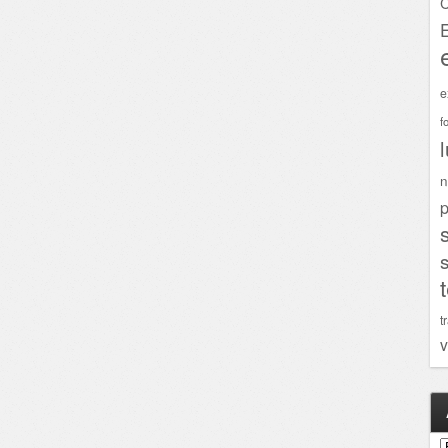
C
e
f
n
p
t
v
A