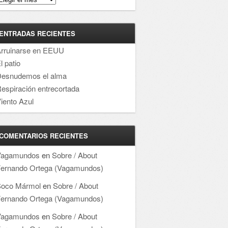
ENTRADAS RECIENTES
rruinarse en EEUU
l patio
esnudemos el alma
espiración entrecortada
iento Azul
COMENTARIOS RECIENTES
Vagamundos
en
Sobre / About
ernando Ortega (Vagamundos)
oco Mármol
en
Sobre / About
ernando Ortega (Vagamundos)
Vagamundos
en
Sobre / About