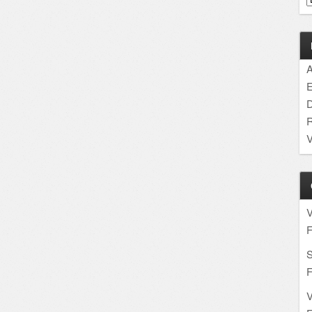
A
E
D
R
V
F
S
F