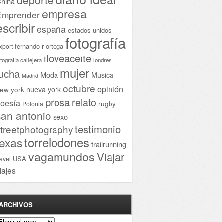
hina
empresa
Emprender
escribir
españa
estados unidos
fotografía
fernando r ortega
xport
iloveaceite
otografía callejera
londres
mujer
lucha
Moda
Musica
Madrid
octubre
opinión
ew york
nueva york
prosa
relato
oesía
rugby
Polonia
san antonio
sexo
testimonio
streetphotography
torrelodones
texas
trailrunning
vagamundos
Viajar
USA
ravel
iajes
ARCHIVOS
rchivos