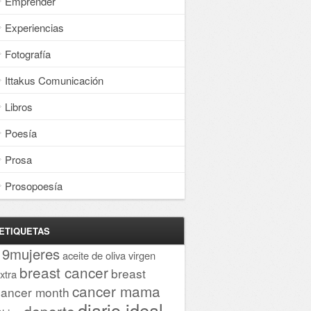
Emprender
Experiencias
Fotografía
Ittakus Comunicación
Libros
Poesía
Prosa
Prosopoesía
ETIQUETAS
19mujeres
aceite de oliva virgen
breast cancer
breast
xtra
cancer mama
cancer month
diario ideal
deporte