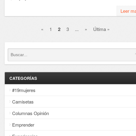
Leer m
«
1
2
3
...
»
Última »
CATEGORÍAS
#19mujeres
Camisetas
Columnas Opinión
Emprender