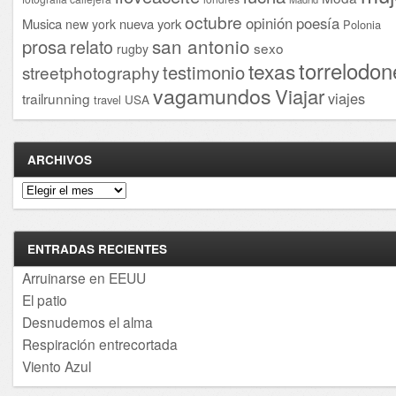
octubre
opinión
poesía
Musica
nueva york
new york
Polonia
san antonio
prosa
relato
sexo
rugby
torrelodon
texas
testimonio
streetphotography
vagamundos
Viajar
viajes
trailrunning
USA
travel
ARCHIVOS
Archivos
ENTRADAS RECIENTES
Arruinarse en EEUU
El patio
Desnudemos el alma
Respiración entrecortada
Viento Azul