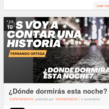
Leer m
FEB
10
¿Dónde dormirás esta noche?
publicado por
comentarios
EXPERIENCIAS
VAGAMUNDOS
/
0