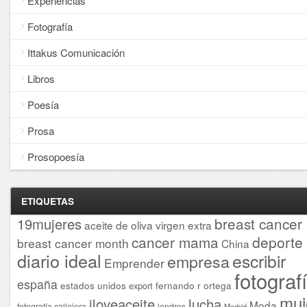
Experiencias
Fotografía
Ittakus Comunicación
Libros
Poesía
Prosa
Prosopoesía
ETIQUETAS
breast cancer
19mujeres
aceite de oliva virgen extra
cancer mama
deporte
breast cancer month
China
diario ideal
escribir
empresa
Emprender
fotograf
españa
estados unidos
fernando r ortega
export
muj
iloveaceite
lucha
Moda
fotografía callejera
londres
Madrid