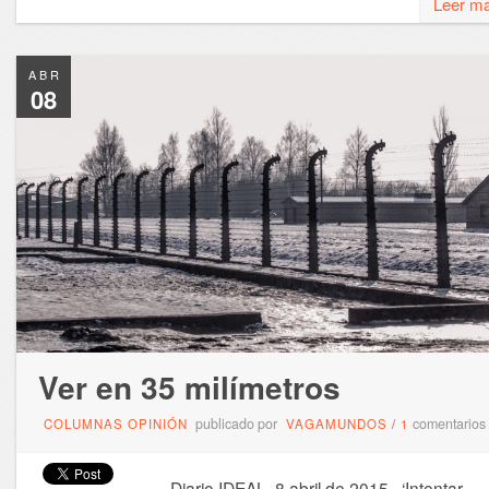
Leer m
ABR
08
Ver en 35 milímetros
publicado por
comentarios
COLUMNAS OPINIÓN
VAGAMUNDOS
/
1
Diario IDEAL, 8 abril de 2015 ‘Intentar