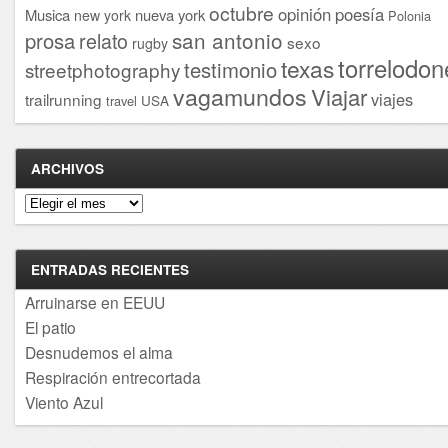
octubre
opinión
poesía
Musica
nueva york
new york
Polonia
san antonio
prosa
relato
sexo
rugby
torrelodon
texas
testimonio
streetphotography
vagamundos
Viajar
viajes
trailrunning
USA
travel
ARCHIVOS
Archivos
ENTRADAS RECIENTES
Arruinarse en EEUU
El patio
Desnudemos el alma
Respiración entrecortada
Viento Azul