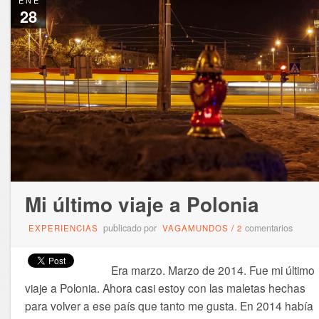
28
Mi último viaje a Polonia
publicado por
comentarios
EXPERIENCIAS
VAGAMUNDOS
/
2
Era marzo. Marzo de 2014. Fue mi último
viaje a Polonia. Ahora casi estoy con las maletas hechas
para volver a ese país que tanto me gusta. En 2014 había