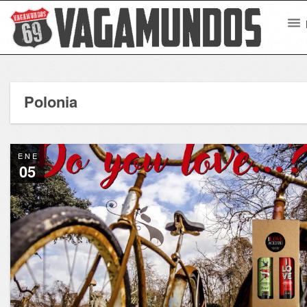
Polonia
ENE
05