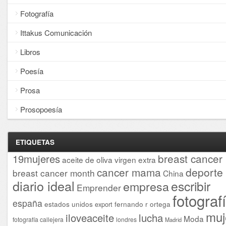
Fotografía
Ittakus Comunicación
Libros
Poesía
Prosa
Prosopoesía
ETIQUETAS
breast cancer
19mujeres
aceite de oliva virgen extra
cancer mama
deporte
breast cancer month
China
diario ideal
escribir
empresa
Emprender
fotograf
españa
estados unidos
fernando r ortega
export
muj
iloveaceite
lucha
Moda
fotografía callejera
londres
Madrid