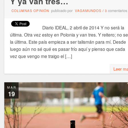
Y ya van tres…
publicado por
comentarios
COLUMNAS OPINIÓN
VAGAMUNDOS
/
3
Diario IDEAL, 2 abril de 2014 Y no será la
última. Otra vez estoy en Polonia y van tres. Y reitero; no s
la última. Este país empieza a ser talismán para mí. Desde
luego aún no sé qué es pasar frío aquí y pienso que cada
vez que vengo me traigo el […]
Leer m
MAR
19