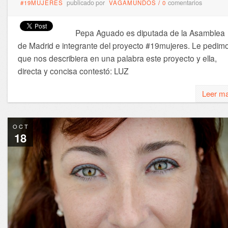
publicado por
comentarios
#19MUJERES
VAGAMUNDOS
/
0
Pepa Aguado es diputada de la Asamblea
de Madrid e integrante del proyecto #19mujeres. Le pedim
que nos describiera en una palabra este proyecto y ella,
directa y concisa contestó: LUZ
Leer m
OCT
18