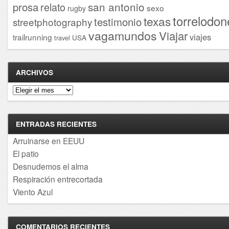
san antonio
prosa
relato
sexo
rugby
torrelodon
texas
testimonio
streetphotography
vagamundos
Viajar
viajes
trailrunning
USA
travel
ARCHIVOS
Archivos
ENTRADAS RECIENTES
Arruinarse en EEUU
El patio
Desnudemos el alma
Respiración entrecortada
Viento Azul
COMENTARIOS RECIENTES