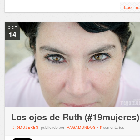
Leer m
OCT
14
Los ojos de Ruth (#19mujeres)
publicado por
comentarios
#19MUJERES
VAGAMUNDOS
/
5