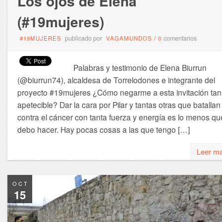
Los ojos de Elena
(#19mujeres)
publicado por
comentarios
#19MUJERES
VAGAMUNDOS
/
0
Palabras y testimonio de Elena Biurrun
(@biurrun74), alcaldesa de Torrelodones e integrante del
proyecto #19mujeres ¿Cómo negarme a esta invitación tan
apetecible? Dar la cara por Pilar y tantas otras que batallan
contra el cáncer con tanta fuerza y energía es lo menos qu
debo hacer. Hay pocas cosas a las que tengo […]
Leer m
OCT
15