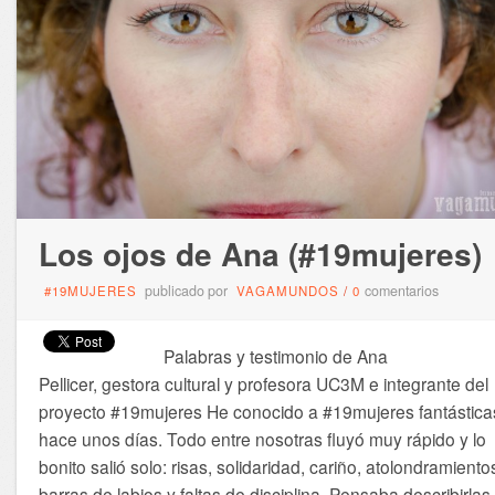
Los ojos de Ana (#19mujeres)
publicado por
comentarios
#19MUJERES
VAGAMUNDOS
/
0
Palabras y testimonio de Ana
Pellicer, gestora cultural y profesora UC3M e integrante del
proyecto #19mujeres He conocido a #19mujeres fantástica
hace unos días. Todo entre nosotras fluyó muy rápido y lo
bonito salió solo: risas, solidaridad, cariño, atolondramiento
barras de labios y faltas de disciplina. Pensaba describirlas