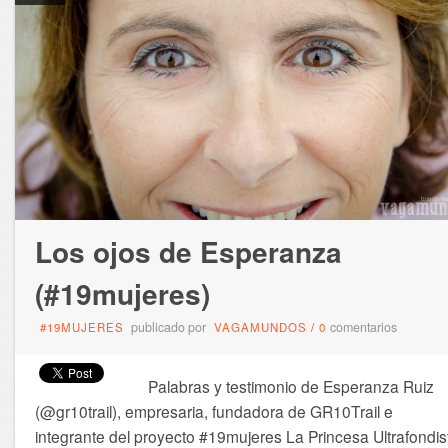
Los ojos de Esperanza
(#19mujeres)
publicado por
comentarios
#19MUJERES
VAGAMUNDOS
/
0
Palabras y testimonio de Esperanza Ruiz
(@gr10trail), empresaria, fundadora de GR10Trail e
integrante del proyecto #19mujeres La Princesa Ultrafondis