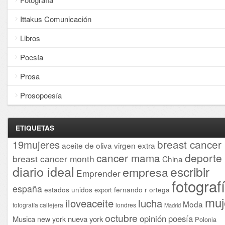
Ittakus Comunicación
Libros
Poesía
Prosa
Prosopoesía
ETIQUETAS
breast cancer
19mujeres
aceite de oliva virgen extra
cancer mama
deporte
breast cancer month
China
diario ideal
escribir
empresa
Emprender
fotograf
españa
estados unidos
fernando r ortega
export
muj
iloveaceite
lucha
Moda
fotografía callejera
londres
Madrid
octubre
opinión
poesía
Musica
nueva york
new york
Polonia