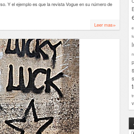
C
so. Y el ejemplo es que la revista Vogue en su número de
»
Leer mas
e
f
n
p
t
v
A