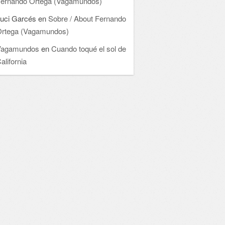
ernando Ortega (Vagamundos)
uci Garcés
en
Sobre / About Fernando
rtega (Vagamundos)
Vagamundos
en
Cuando toqué el sol de
alifornia