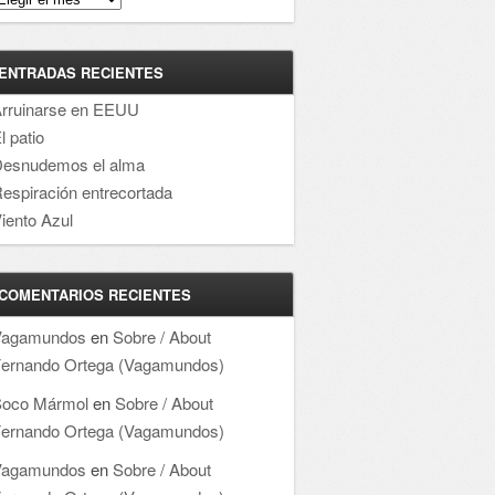
ENTRADAS RECIENTES
rruinarse en EEUU
l patio
esnudemos el alma
espiración entrecortada
iento Azul
COMENTARIOS RECIENTES
Vagamundos
en
Sobre / About
ernando Ortega (Vagamundos)
oco Mármol
en
Sobre / About
ernando Ortega (Vagamundos)
Vagamundos
en
Sobre / About