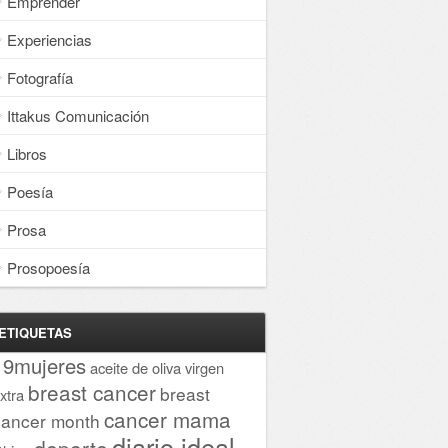
Emprender
Experiencias
Fotografía
Ittakus Comunicación
Libros
Poesía
Prosa
Prosopoesía
ETIQUETAS
19mujeres
aceite de oliva virgen
breast cancer
breast
xtra
cancer mama
cancer month
diario ideal
deporte