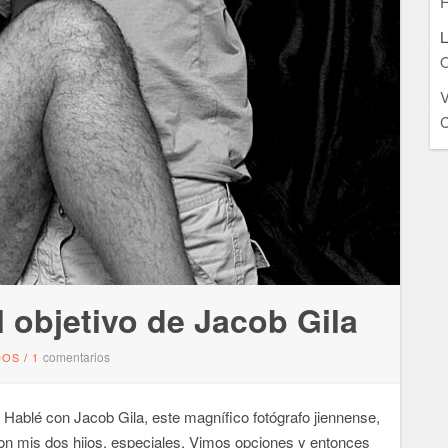
F
L
O
C
 objetivo de Jacob Gila
comentarios
DOS
/
1
blé con Jacob Gila, este magnífico fotógrafo jiennense,
 con mis dos hijos, especiales. Vimos opciones y entonces