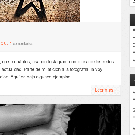
A
E
comentarios
DOS
/
0
D
R
V
, no sé cuántos, usando Instagram como una de las redes
ctualidad. Parte de mi afición a la fotografía, la voy
ación. Aquí os dejo algunos ejemplos…
»
Leer mas
F
S
F