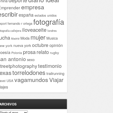
hina
empresa
Emprender
escribir
españa
estados unidos
fotografía
fernando r ortega
xport
iloveaceite
otografía callejera
londres
mujer
lucha
Moda
Musica
Madrid
octubre
opinión
ew york
nueva york
prosa
relato
oesía
rugby
Polonia
san antonio
sexo
testimonio
streetphotography
torrelodones
texas
trailrunning
vagamundos
Viajar
USA
ravel
iajes
ARCHIVOS
rchivos