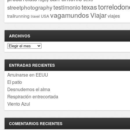
torrelodon
texas
testimonio
streetphotography
vagamundos
Viajar
viajes
trailrunning
USA
travel
ARCHIVOS
Archivos
ENTRADAS RECIENTES
Arruinarse en EEUU
El patio
Desnudemos el alma
Respiración entrecortada
Viento Azul
COMENTARIOS RECIENTES