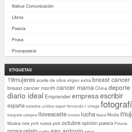
Ittakus Comunicación
Libros
Poesía
Prosa
Prosopoesía
ETIQUETAS
breast cancer
19mujeres
aceite de oliva virgen extra
cancer mama
deporte
breast cancer month
China
diario ideal
escribir
empresa
Emprender
fotograf
españa
estados unidos
fernando r ortega
export
muj
iloveaceite
lucha
Moda
fotografía callejera
londres
Madrid
octubre
opinión
poesía
Musica
nueva york
new york
Polonia
san antonio
prosa
relato
sexo
rugby