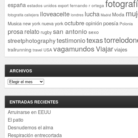
fotograf
españa
estados unidos
fernando r ortega
export
muj
iloveaceite
lucha
Moda
fotografía callejera
londres
Madrid
octubre
opinión
poesía
Musica
nueva york
new york
Polonia
san antonio
prosa
relato
sexo
rugby
torrelodon
texas
testimonio
streetphotography
vagamundos
Viajar
viajes
trailrunning
USA
travel
ARCHIVOS
Archivos
ENTRADAS RECIENTES
Arruinarse en EEUU
El patio
Desnudemos el alma
Respiración entrecortada