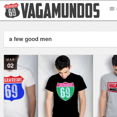
a few good men
MAR
02