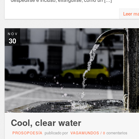
Leer m
NOV
30
Cool, clear water
publicado por
comentarios
PROSOPOESÍA
VAGAMUNDOS
/
0