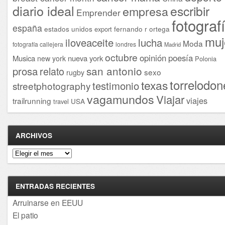
diario ideal
escribir
empresa
Emprender
fotograf
españa
estados unidos
fernando r ortega
export
muj
iloveaceite
lucha
Moda
fotografía callejera
londres
Madrid
octubre
opinión
poesía
Musica
nueva york
new york
Polonia
san antonio
prosa
relato
sexo
rugby
torrelodon
texas
testimonio
streetphotography
vagamundos
Viajar
viajes
trailrunning
USA
travel
ARCHIVOS
Archivos
ENTRADAS RECIENTES
Arruinarse en EEUU
El patio