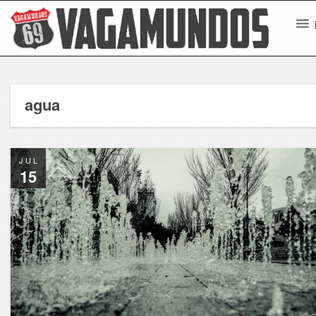
agua
JUL
15