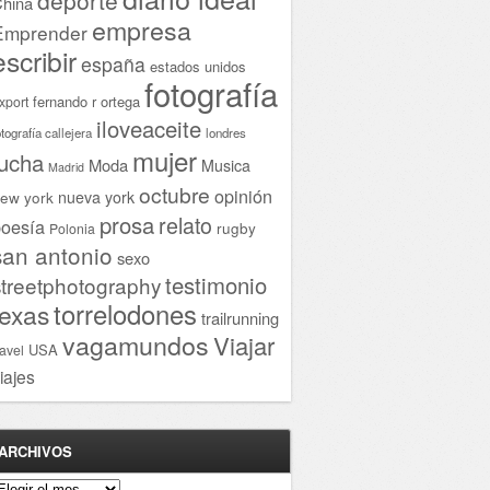
hina
empresa
Emprender
escribir
españa
estados unidos
fotografía
fernando r ortega
xport
iloveaceite
otografía callejera
londres
mujer
lucha
Moda
Musica
Madrid
octubre
opinión
ew york
nueva york
prosa
relato
oesía
rugby
Polonia
san antonio
sexo
testimonio
streetphotography
torrelodones
texas
trailrunning
vagamundos
Viajar
USA
ravel
iajes
ARCHIVOS
rchivos