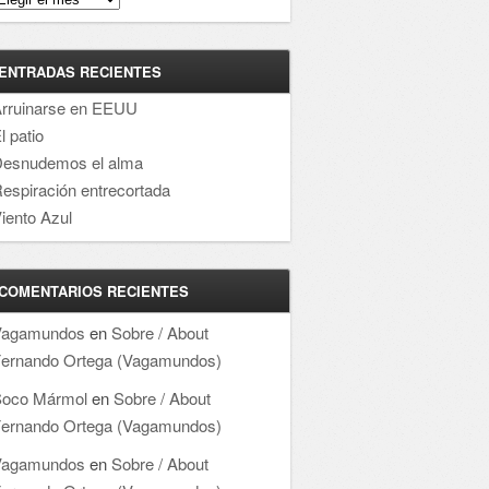
ENTRADAS RECIENTES
rruinarse en EEUU
l patio
esnudemos el alma
espiración entrecortada
iento Azul
COMENTARIOS RECIENTES
Vagamundos
en
Sobre / About
ernando Ortega (Vagamundos)
oco Mármol
en
Sobre / About
ernando Ortega (Vagamundos)
Vagamundos
en
Sobre / About