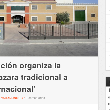
ción organiza la
zara tradicional a
rnacional’
e
comentarios
VAGAMUNDOS
/
0