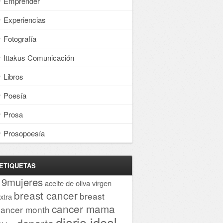
Emprender
Experiencias
Fotografía
Ittakus Comunicación
Libros
Poesía
Prosa
Prosopoesía
ETIQUETAS
19mujeres
aceite de oliva virgen
breast cancer
breast
xtra
cancer mama
cancer month
diario ideal
deporte