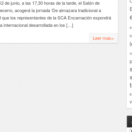
C
2 de junio, a las 17,30 horas de la tarde, el Salón de
cerro, acogerá la jornada ‘De almazara tradicional a
 el que los representantes de la SCA Encarnación expondrá
ia internacional desarrollada en los […]
e
f
»
Leer mas
n
p
t
v
A