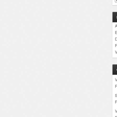
A
E
D
R
V
F
S
F