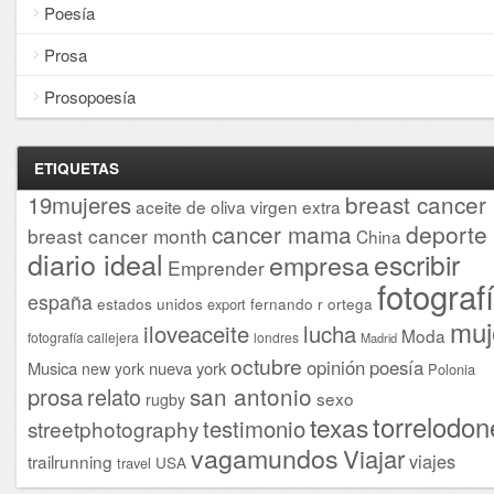
Poesía
Prosa
Prosopoesía
ETIQUETAS
breast cancer
19mujeres
aceite de oliva virgen extra
cancer mama
deporte
breast cancer month
China
diario ideal
escribir
empresa
Emprender
fotograf
españa
estados unidos
fernando r ortega
export
muj
iloveaceite
lucha
Moda
fotografía callejera
londres
Madrid
octubre
opinión
poesía
Musica
nueva york
new york
Polonia
san antonio
prosa
relato
sexo
rugby
torrelodon
texas
testimonio
streetphotography
vagamundos
Viajar
viajes
trailrunning
USA
travel