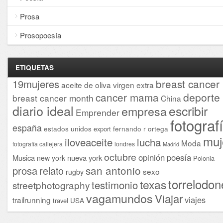
Prosa
Prosopoesía
ETIQUETAS
breast cancer
19mujeres
aceite de oliva virgen extra
cancer mama
deporte
breast cancer month
China
diario ideal
escribir
empresa
Emprender
fotograf
españa
estados unidos
fernando r ortega
export
muj
iloveaceite
lucha
Moda
fotografía callejera
londres
Madrid
octubre
opinión
poesía
Musica
nueva york
new york
Polonia
san antonio
prosa
relato
sexo
rugby
torrelodon
texas
testimonio
streetphotography
vagamundos
Viajar
viajes
trailrunning
USA
travel