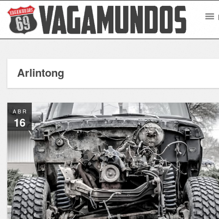
Arlintong
ABR
16