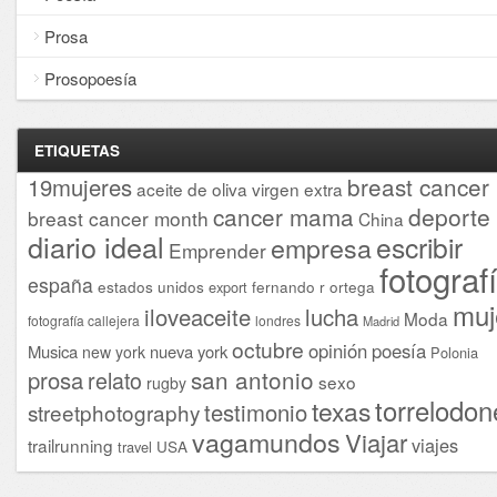
Prosa
Prosopoesía
ETIQUETAS
breast cancer
19mujeres
aceite de oliva virgen extra
cancer mama
deporte
breast cancer month
China
diario ideal
escribir
empresa
Emprender
fotograf
españa
estados unidos
fernando r ortega
export
muj
iloveaceite
lucha
Moda
fotografía callejera
londres
Madrid
octubre
opinión
poesía
Musica
nueva york
new york
Polonia
san antonio
prosa
relato
sexo
rugby
torrelodon
texas
testimonio
streetphotography
vagamundos
Viajar
viajes
trailrunning
USA
travel