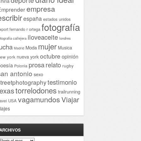
hina
empresa
Emprender
escribir
españa
estados unidos
fotografía
fernando r ortega
xport
iloveaceite
otografía callejera
londres
mujer
lucha
Moda
Musica
Madrid
octubre
opinión
ew york
nueva york
prosa
relato
oesía
rugby
Polonia
san antonio
sexo
testimonio
streetphotography
torrelodones
texas
trailrunning
vagamundos
Viajar
USA
ravel
iajes
ARCHIVOS
rchivos