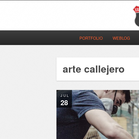
PORTFOLIO
WEBLOG
arte callejero
JUL
28