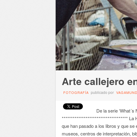
Arte callejero 
publicado por
FOTOGRAFÍA
VAGAMUN
De la serie ‘What´s N
************************************ L
que han pasado a los libros y que se e
museos, centros de interpretación, bib