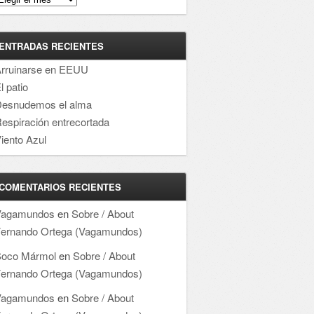
ENTRADAS RECIENTES
rruinarse en EEUU
l patio
esnudemos el alma
espiración entrecortada
iento Azul
COMENTARIOS RECIENTES
Vagamundos
en
Sobre / About
ernando Ortega (Vagamundos)
oco Mármol
en
Sobre / About
ernando Ortega (Vagamundos)
Vagamundos
en
Sobre / About