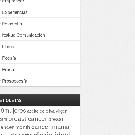
Emprender
Experiencias
Fotografía
Ittakus Comunicación
Libros
Poesía
Prosa
Prosopoesía
ETIQUETAS
19mujeres
aceite de oliva virgen
breast cancer
breast
xtra
cancer mama
cancer month
diario ideal
deporte