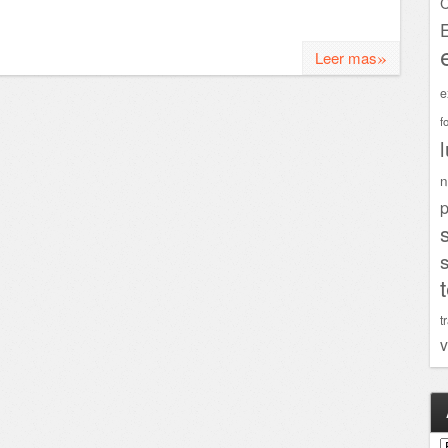
C
»
Leer mas
e
f
n
p
t
v
A