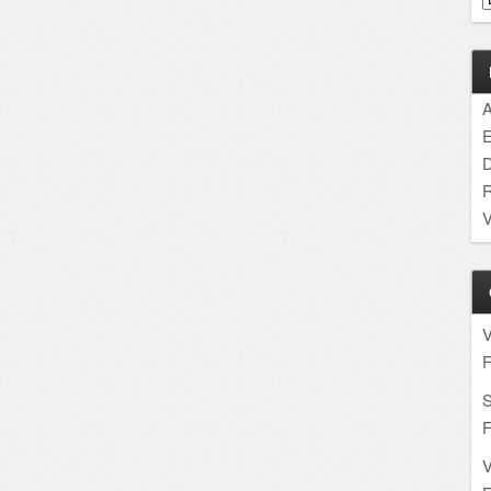
A
E
D
R
V
F
S
F