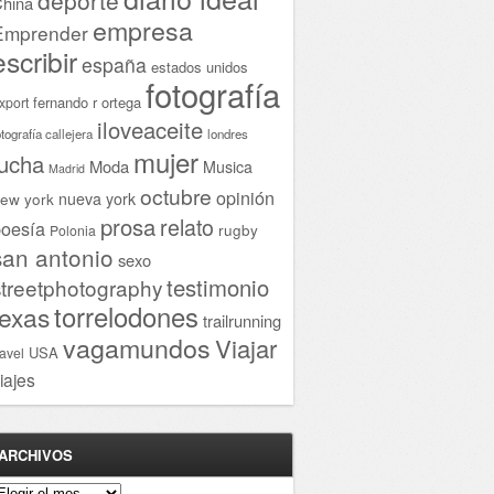
hina
empresa
Emprender
escribir
españa
estados unidos
fotografía
fernando r ortega
xport
iloveaceite
otografía callejera
londres
mujer
lucha
Moda
Musica
Madrid
octubre
opinión
ew york
nueva york
prosa
relato
oesía
rugby
Polonia
san antonio
sexo
testimonio
streetphotography
torrelodones
texas
trailrunning
vagamundos
Viajar
USA
ravel
iajes
ARCHIVOS
rchivos