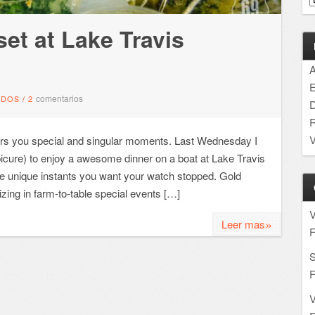
et at Lake Travis
A
E
comentarios
NDOS
/
2
D
R
V
fers you special and singular moments. Last Wednesday I
cure) to enjoy a awesome dinner on a boat at Lake Travis
se unique instants you want your watch stopped. Gold
izing in farm-to-table special events […]
»
Leer mas
F
S
F