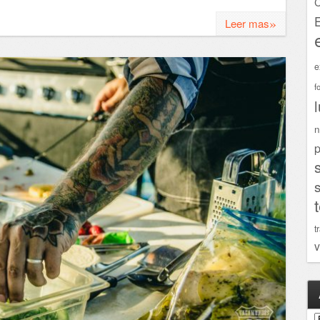
C
»
Leer mas
e
f
n
p
t
v
A