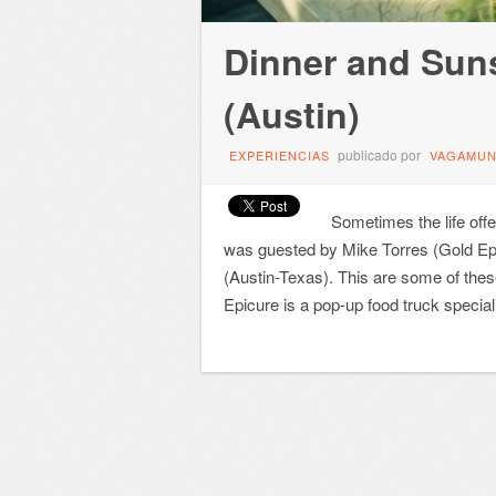
Dinner and Suns
(Austin)
publicado por
EXPERIENCIAS
VAGAMU
Sometimes the life of
was guested by Mike Torres (Gold Epi
(Austin-Texas). This are some of the
Epicure is a pop-up food truck special