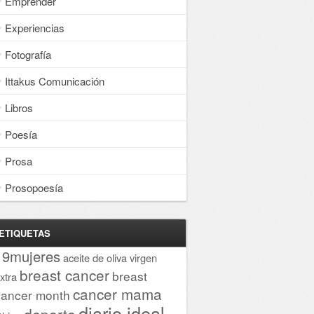
Emprender
Experiencias
Fotografía
Ittakus Comunicación
Libros
Poesía
Prosa
Prosopoesía
ETIQUETAS
19mujeres
aceite de oliva virgen
breast cancer
breast
xtra
cancer mama
cancer month
diario ideal
deporte