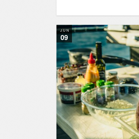
JUN
09