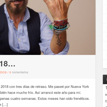
018…
comentarios
NDOS
/
0
018 con tres días de retraso. Me paseé por Nueva York
ién hace mucho frío. Así arrancó este año para mí.
e
apenas cuatro semanas. Estos meses han sido frenéticos.
e […]