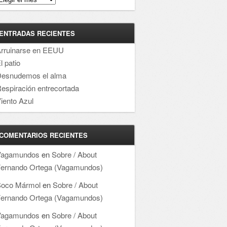
ENTRADAS RECIENTES
rruinarse en EEUU
l patio
esnudemos el alma
espiración entrecortada
iento Azul
COMENTARIOS RECIENTES
Vagamundos
en
Sobre / About
ernando Ortega (Vagamundos)
oco Mármol
en
Sobre / About
ernando Ortega (Vagamundos)
Vagamundos
en
Sobre / About