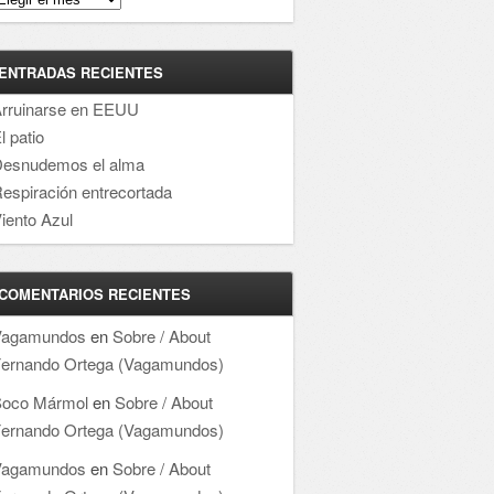
ENTRADAS RECIENTES
rruinarse en EEUU
l patio
esnudemos el alma
espiración entrecortada
iento Azul
COMENTARIOS RECIENTES
Vagamundos
en
Sobre / About
ernando Ortega (Vagamundos)
oco Mármol
en
Sobre / About
ernando Ortega (Vagamundos)
Vagamundos
en
Sobre / About