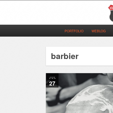
PORTFOLIO
WEBLOG
barbier
JUL
27