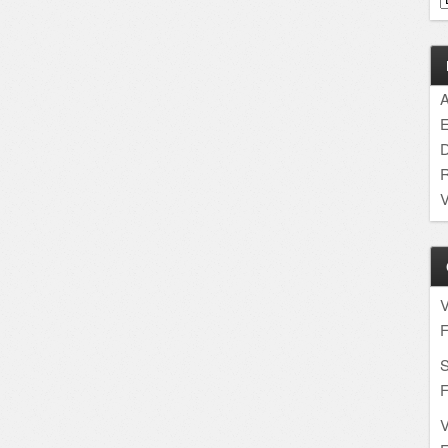
A
E
D
R
V
F
S
F