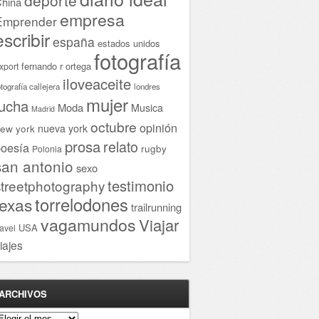
hina
empresa
Emprender
escribir
españa
estados unidos
fotografía
fernando r ortega
xport
iloveaceite
otografía callejera
londres
mujer
lucha
Moda
Musica
Madrid
octubre
opinión
ew york
nueva york
prosa
relato
oesía
rugby
Polonia
san antonio
sexo
testimonio
streetphotography
torrelodones
texas
trailrunning
vagamundos
Viajar
USA
ravel
iajes
ARCHIVOS
rchivos