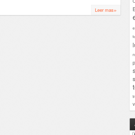
C
»
Leer mas
e
f
n
p
t
v
A