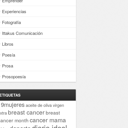
Emprender
Experiencias
Fotografía
Ittakus Comunicación
Libros
Poesía
Prosa
Prosopoesía
ETIQUETAS
19mujeres
aceite de oliva virgen
breast cancer
breast
xtra
cancer mama
cancer month
diario ideal
deporte