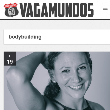
bodybuilding
SEP
19