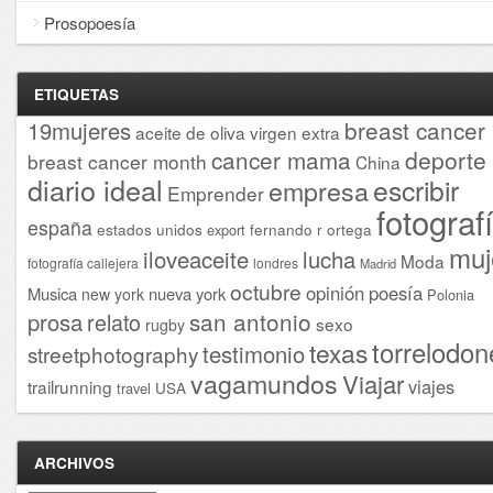
Prosopoesía
ETIQUETAS
breast cancer
19mujeres
aceite de oliva virgen extra
cancer mama
deporte
breast cancer month
China
diario ideal
escribir
empresa
Emprender
fotograf
españa
estados unidos
fernando r ortega
export
muj
iloveaceite
lucha
Moda
fotografía callejera
londres
Madrid
octubre
opinión
poesía
Musica
nueva york
new york
Polonia
san antonio
prosa
relato
sexo
rugby
torrelodon
texas
testimonio
streetphotography
vagamundos
Viajar
viajes
trailrunning
USA
travel
ARCHIVOS