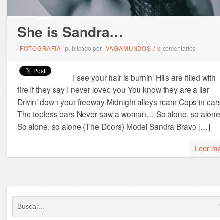
She is Sandra…
publicado por
comentarios
FOTOGRAFÍA
VAGAMUNDOS
/
0
I see your hair is burnin’ Hills are filled with
fire If they say I never loved you You know they are a liar
Drivin’ down your freeway Midnight alleys roam Cops in cars
The topless bars Never saw a woman… So alone, so alone
So alone, so alone (The Doors) Model Sandra Bravo […]
Leer m