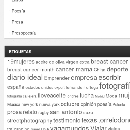
Poesía
Prosa
Prosopoesía
ETIQUETAS
breast cancer
19mujeres
aceite de oliva virgen extra
cancer mama
deporte
breast cancer month
China
diario ideal
escribir
empresa
Emprender
fotograf
españa
estados unidos
fernando r ortega
export
muj
iloveaceite
lucha
Moda
fotografía callejera
londres
Madrid
octubre
opinión
poesía
Musica
nueva york
new york
Polonia
san antonio
prosa
relato
sexo
rugby
torrelodon
texas
testimonio
streetphotography
vagamundos
Viajar
viajes
trailrunning
USA
travel