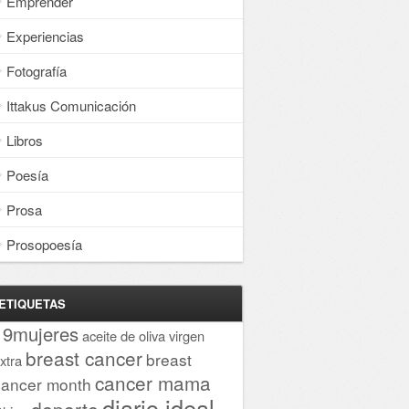
Emprender
Experiencias
Fotografía
Ittakus Comunicación
Libros
Poesía
Prosa
Prosopoesía
ETIQUETAS
19mujeres
aceite de oliva virgen
breast cancer
breast
xtra
cancer mama
cancer month
diario ideal
deporte