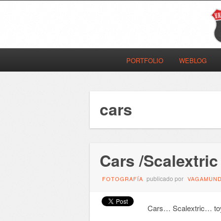
PORTFOLIO
WEBLOG
cars
Cars /Scalextric
publicado por
FOTOGRAFÍA
VAGAMUN
Cars… Scalextric… t