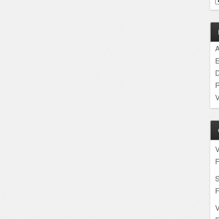
A
E
D
R
V
F
S
F