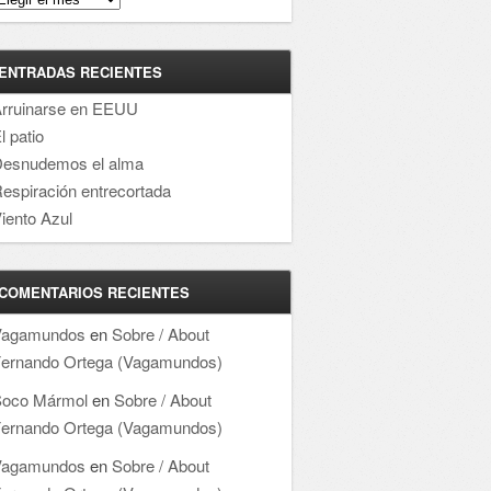
ENTRADAS RECIENTES
rruinarse en EEUU
l patio
esnudemos el alma
espiración entrecortada
iento Azul
COMENTARIOS RECIENTES
Vagamundos
en
Sobre / About
ernando Ortega (Vagamundos)
oco Mármol
en
Sobre / About
ernando Ortega (Vagamundos)
Vagamundos
en
Sobre / About