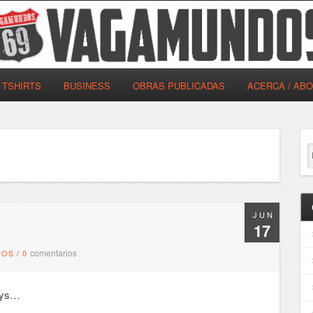
TSHIRTS
BUSINESS
OBRAS PUBLICADAS
ACERCA / AB
JUN
17
comentarios
DOS
/
0
oys…