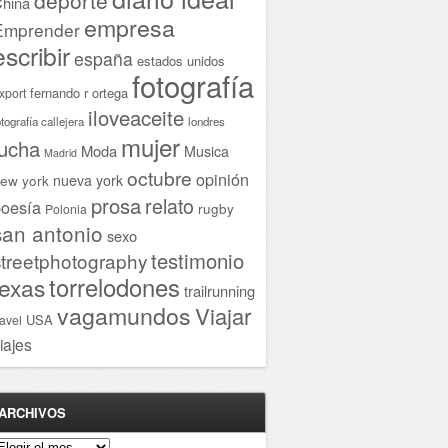
hina
empresa
Emprender
escribir
españa
estados unidos
fotografía
fernando r ortega
xport
iloveaceite
otografía callejera
londres
mujer
lucha
Moda
Musica
Madrid
octubre
opinión
ew york
nueva york
prosa
relato
oesía
rugby
Polonia
san antonio
sexo
testimonio
streetphotography
torrelodones
texas
trailrunning
vagamundos
Viajar
USA
ravel
iajes
ARCHIVOS
rchivos