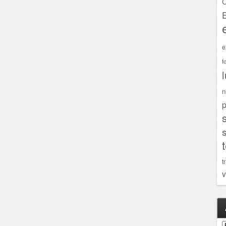
C
e
f
n
p
t
v
A