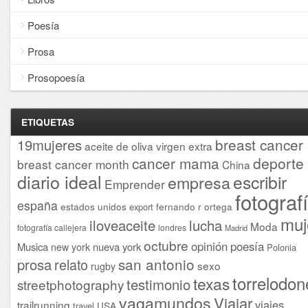
Poesía
Prosa
Prosopoesía
ETIQUETAS
breast cancer
19mujeres
aceite de oliva virgen extra
cancer mama
deporte
breast cancer month
China
diario ideal
escribir
empresa
Emprender
fotograf
españa
estados unidos
fernando r ortega
export
muj
iloveaceite
lucha
Moda
fotografía callejera
londres
Madrid
octubre
opinión
poesía
Musica
nueva york
new york
Polonia
san antonio
prosa
relato
sexo
rugby
torrelodon
texas
testimonio
streetphotography
vagamundos
Viajar
viajes
trailrunning
USA
travel