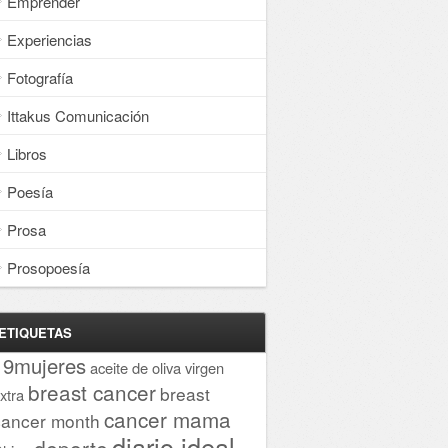
Emprender
Experiencias
Fotografía
Ittakus Comunicación
Libros
Poesía
Prosa
Prosopoesía
ETIQUETAS
19mujeres
aceite de oliva virgen
breast cancer
breast
xtra
cancer mama
cancer month
diario ideal
deporte