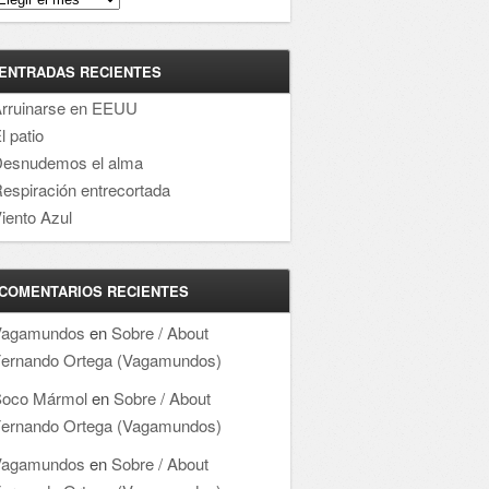
ENTRADAS RECIENTES
rruinarse en EEUU
l patio
esnudemos el alma
espiración entrecortada
iento Azul
COMENTARIOS RECIENTES
Vagamundos
en
Sobre / About
ernando Ortega (Vagamundos)
oco Mármol
en
Sobre / About
ernando Ortega (Vagamundos)
Vagamundos
en
Sobre / About