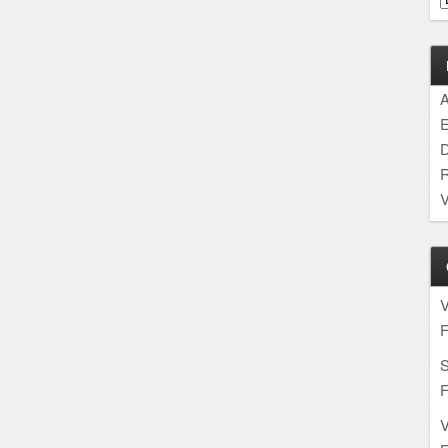
A
E
D
R
V
F
S
F