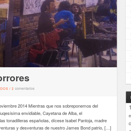
orrores
comentarios
NDOS
/
2
iembre 2014 Mientras que nos sobreponemos del
duqesísima envidiable, Cayetana de Alba, el
e
las tonadilleras españolas, dícese Isabel Pantoja, madre
 aventuras y desventuras de nuestro James Bond patrio, […]