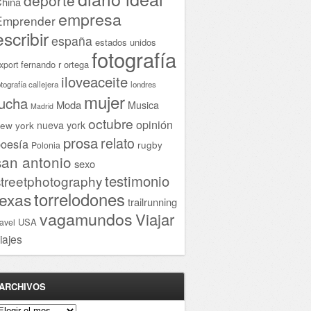
hina
empresa
Emprender
escribir
españa
estados unidos
fotografía
fernando r ortega
xport
iloveaceite
otografía callejera
londres
mujer
lucha
Moda
Musica
Madrid
octubre
opinión
ew york
nueva york
prosa
relato
oesía
rugby
Polonia
san antonio
sexo
testimonio
streetphotography
torrelodones
texas
trailrunning
vagamundos
Viajar
USA
ravel
iajes
ARCHIVOS
rchivos