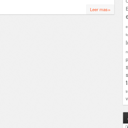
C
»
Leer mas
e
f
n
p
t
v
A