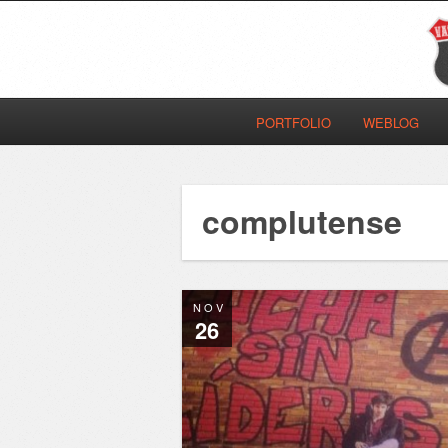
PORTFOLIO
WEBLOG
complutense
NOV
26