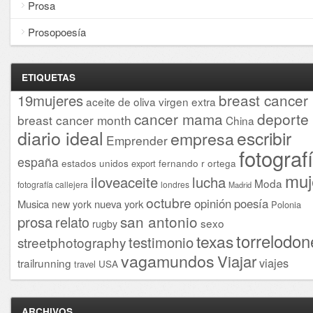
Prosa
Prosopoesía
ETIQUETAS
breast cancer
19mujeres
aceite de oliva virgen extra
cancer mama
deporte
breast cancer month
China
diario ideal
escribir
empresa
Emprender
fotograf
españa
estados unidos
fernando r ortega
export
muj
iloveaceite
lucha
Moda
fotografía callejera
londres
Madrid
octubre
opinión
poesía
Musica
nueva york
new york
Polonia
san antonio
prosa
relato
sexo
rugby
torrelodon
texas
testimonio
streetphotography
vagamundos
Viajar
viajes
trailrunning
USA
travel
ARCHIVOS