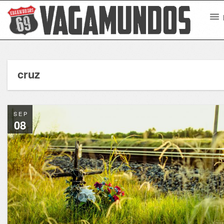
cruz
SEP
08