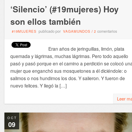
‘Silencio’ (#19mujeres) Hoy
son ellos también
publicado por
comentarios
#19MUJERES
VAGAMUNDOS
/
2
Eran años de jeringuillas, limón, plata
quemada y lágrimas, muchas lágrimas. Pero todo aquello
pasó y pasó porque en el camino a perdición se colocó un
mujer que enganchó sus mosquetones a él diciéndole: o
salimos o nos hundimos los dos. Y salieron. Y fueron de
nuevo felices. Y llegó la […]
Leer m
OCT
09