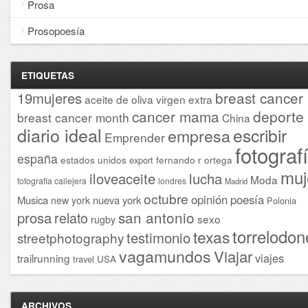
Prosa
Prosopoesía
ETIQUETAS
breast cancer
19mujeres
aceite de oliva virgen extra
cancer mama
deporte
breast cancer month
China
diario ideal
escribir
empresa
Emprender
fotograf
españa
estados unidos
fernando r ortega
export
muj
iloveaceite
lucha
Moda
fotografía callejera
londres
Madrid
octubre
opinión
poesía
Musica
nueva york
new york
Polonia
san antonio
prosa
relato
sexo
rugby
torrelodon
texas
testimonio
streetphotography
vagamundos
Viajar
viajes
trailrunning
USA
travel
ARCHIVOS