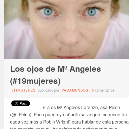
Los ojos de Mª Angeles
(#19mujeres)
publicado por
comentarios
#19MUJERES
VAGAMUNDOS
/
0
Ella es Mª Angeles Lorenzo, aka Peich
(@_Peich). Poco puedo yo añadir (salvo que me recuerda
cada vez más a Robin Wright) para hablar de esta persona
tan especial para mi. ha colaborado activamente en el