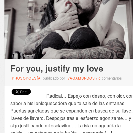
For you, justify my love
publicado por
comentarios
PROSOPOESÍA
VAGAMUNDOS
/
0
Radical… Espejo con deseo, con olor, co
sabor a hiel enloquecedora que te sale de las entrañas.
Puertas agrietadas que se expanden en busca de su llav
llaves de llavero. Despojos tras el esfuerzo agonizante… y
sigo justificando mi esclavitud… La isla no aguarda la
salida… ya estamos en la huída… escapada […]