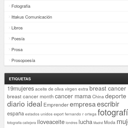
Fotografía
Ittakus Comunicación
Libros
Poesía
Prosa
Prosopoesía
ETIQUETAS
breast cancer
19mujeres
aceite de oliva virgen extra
cancer mama
deporte
breast cancer month
China
diario ideal
escribir
empresa
Emprender
fotograf
españa
estados unidos
fernando r ortega
export
muj
iloveaceite
lucha
Moda
fotografía callejera
londres
Madrid