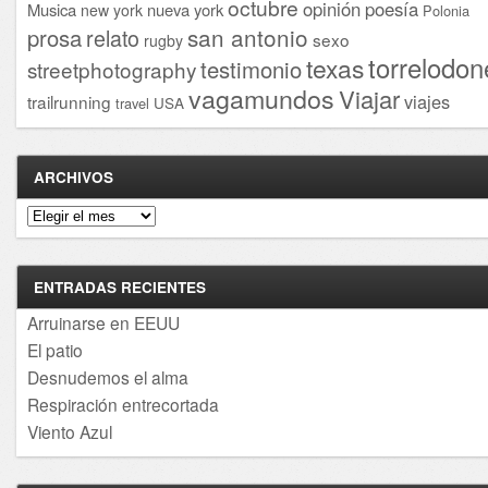
octubre
opinión
poesía
Musica
nueva york
new york
Polonia
san antonio
prosa
relato
sexo
rugby
torrelodon
texas
testimonio
streetphotography
vagamundos
Viajar
viajes
trailrunning
USA
travel
ARCHIVOS
Archivos
ENTRADAS RECIENTES
Arruinarse en EEUU
El patio
Desnudemos el alma
Respiración entrecortada
Viento Azul