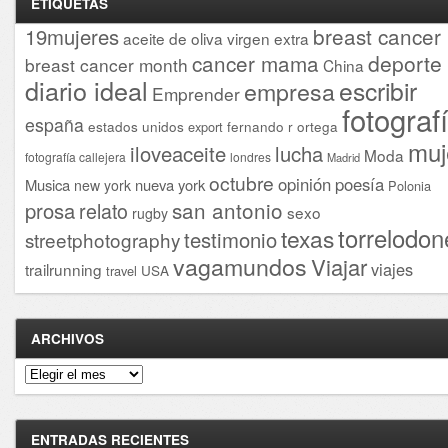
ETIQUETAS
breast cancer
19mujeres
aceite de oliva virgen extra
cancer mama
deporte
breast cancer month
China
diario ideal
escribir
empresa
Emprender
fotograf
españa
estados unidos
fernando r ortega
export
muj
iloveaceite
lucha
Moda
fotografía callejera
londres
Madrid
octubre
opinión
poesía
Musica
nueva york
new york
Polonia
san antonio
prosa
relato
sexo
rugby
torrelodon
texas
testimonio
streetphotography
vagamundos
Viajar
viajes
trailrunning
USA
travel
ARCHIVOS
Archivos
ENTRADAS RECIENTES