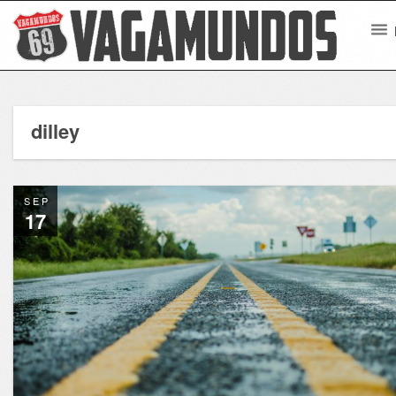
dilley
SEP
17