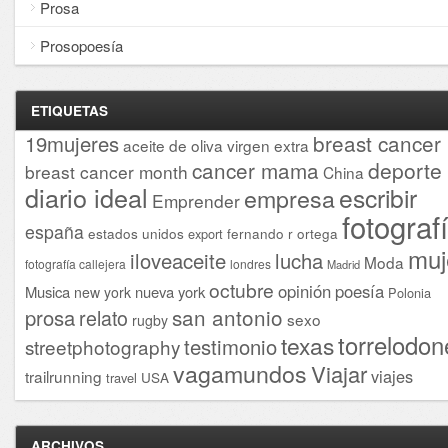
Prosa
Prosopoesía
ETIQUETAS
breast cancer
19mujeres
aceite de oliva virgen extra
cancer mama
deporte
breast cancer month
China
diario ideal
escribir
empresa
Emprender
fotograf
españa
estados unidos
fernando r ortega
export
muj
iloveaceite
lucha
Moda
fotografía callejera
londres
Madrid
octubre
opinión
poesía
Musica
nueva york
new york
Polonia
san antonio
prosa
relato
sexo
rugby
torrelodon
texas
testimonio
streetphotography
vagamundos
Viajar
viajes
trailrunning
USA
travel
ARCHIVOS