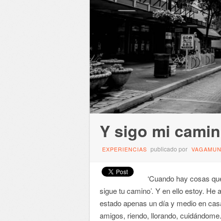
Y sigo mi cami
publicado por
EXPERIENCIAS
VAGAMU
‘Cuando hay cosas que
sigue tu camino’. Y en ello estoy. H
estado apenas un día y medio en cas
amigos, riendo, llorando, cuidándome.