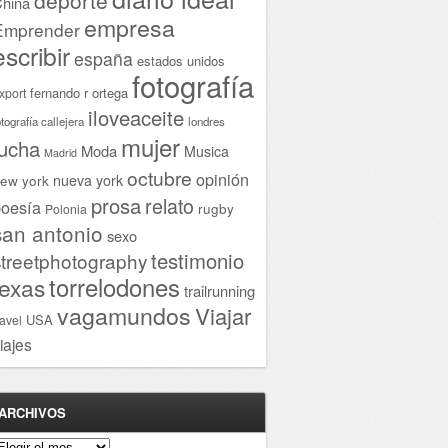
hina
empresa
Emprender
escribir
españa
estados unidos
fotografía
fernando r ortega
xport
iloveaceite
otografía callejera
londres
mujer
lucha
Moda
Musica
Madrid
octubre
opinión
ew york
nueva york
prosa
relato
oesía
rugby
Polonia
san antonio
sexo
testimonio
streetphotography
torrelodones
texas
trailrunning
vagamundos
Viajar
USA
ravel
iajes
ARCHIVOS
rchivos