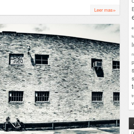
C
»
Leer mas
e
f
n
p
t
v
A