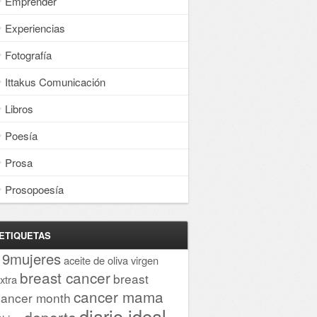
Emprender
Experiencias
Fotografía
Ittakus Comunicación
Libros
Poesía
Prosa
Prosopoesía
ETIQUETAS
19mujeres
aceite de oliva virgen
breast cancer
breast
xtra
cancer mama
cancer month
diario ideal
deporte