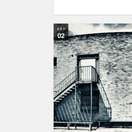
ABR
02