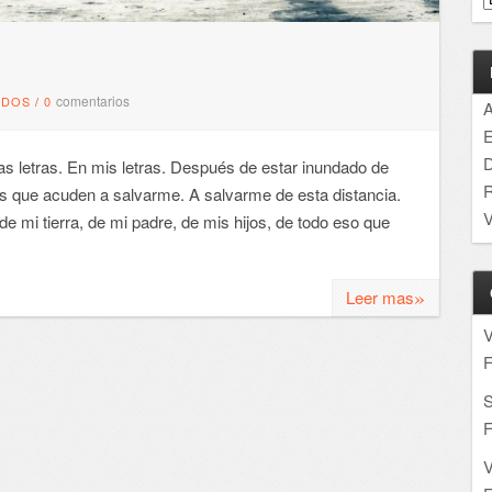
comentarios
NDOS
/
0
A
E
D
as letras. En mis letras. Después de estar inundado de
R
s que acuden a salvarme. A salvarme de esta distancia.
V
e mi tierra, de mi padre, de mis hijos, de todo eso que
»
Leer mas
F
S
F