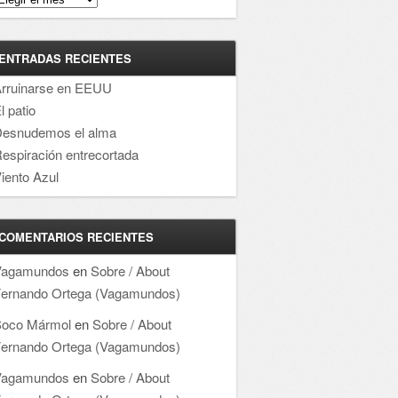
ENTRADAS RECIENTES
rruinarse en EEUU
l patio
esnudemos el alma
espiración entrecortada
iento Azul
COMENTARIOS RECIENTES
Vagamundos
en
Sobre / About
ernando Ortega (Vagamundos)
oco Mármol
en
Sobre / About
ernando Ortega (Vagamundos)
Vagamundos
en
Sobre / About