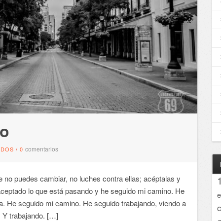
no
comentarios
NDOS
/
0
 no puedes cambiar, no luches contra ellas; acéptalas y
e aceptado lo que está pasando y he seguido mi camino. He
e
a. He seguido mi camino. He seguido trabajando, viendo a
 Y trabajando. […]