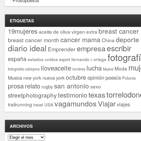
Prosopoesía
ETIQUETAS
breast cancer
19mujeres
aceite de oliva virgen extra
cancer mama
deporte
breast cancer month
China
diario ideal
escribir
empresa
Emprender
fotograf
españa
estados unidos
fernando r ortega
export
muj
iloveaceite
lucha
Moda
fotografía callejera
londres
Madrid
octubre
opinión
poesía
Musica
nueva york
new york
Polonia
san antonio
prosa
relato
sexo
rugby
torrelodon
texas
testimonio
streetphotography
vagamundos
Viajar
viajes
trailrunning
USA
travel
ARCHIVOS
Archivos