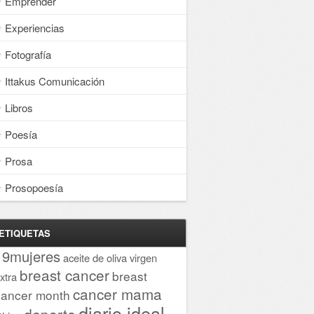
Emprender
Experiencias
Fotografía
Ittakus Comunicación
Libros
Poesía
Prosa
Prosopoesía
ETIQUETAS
19mujeres
aceite de oliva virgen
breast cancer
breast
xtra
cancer mama
cancer month
diario ideal
deporte