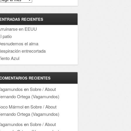
ENTRADAS RECIENTES
rruinarse en EEUU
l patio
esnudemos el alma
espiración entrecortada
iento Azul
COMENTARIOS RECIENTES
Vagamundos
en
Sobre / About
ernando Ortega (Vagamundos)
oco Mármol
en
Sobre / About
ernando Ortega (Vagamundos)
Vagamundos
en
Sobre / About