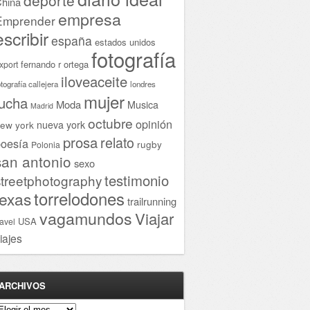
hina
empresa
Emprender
escribir
españa
estados unidos
fotografía
fernando r ortega
xport
iloveaceite
otografía callejera
londres
mujer
lucha
Moda
Musica
Madrid
octubre
opinión
ew york
nueva york
prosa
relato
oesía
rugby
Polonia
san antonio
sexo
testimonio
streetphotography
torrelodones
texas
trailrunning
vagamundos
Viajar
USA
ravel
iajes
ARCHIVOS
rchivos