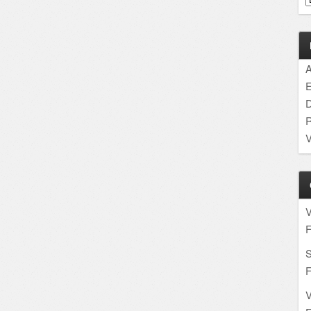
A
E
D
R
V
F
S
F