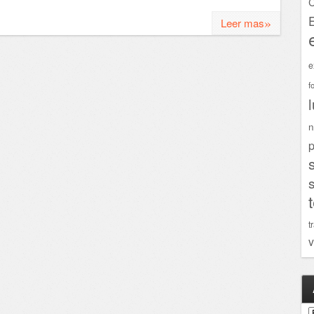
C
»
Leer mas
e
f
n
p
t
v
A