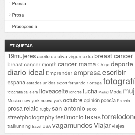
Poesía
Prosa
Prosopoesía
ETIQUETAS
breast cancer
19mujeres
aceite de oliva virgen extra
cancer mama
deporte
breast cancer month
China
diario ideal
escribir
empresa
Emprender
fotograf
españa
estados unidos
fernando r ortega
export
muj
iloveaceite
lucha
Moda
fotografía callejera
londres
Madrid
octubre
opinión
poesía
Musica
nueva york
new york
Polonia
san antonio
prosa
relato
sexo
rugby
torrelodon
texas
testimonio
streetphotography
vagamundos
Viajar
viajes
trailrunning
USA
travel