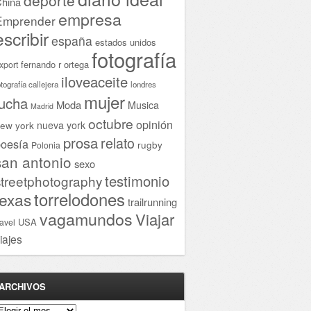
hina
empresa
Emprender
escribir
españa
estados unidos
fotografía
fernando r ortega
xport
iloveaceite
otografía callejera
londres
mujer
lucha
Moda
Musica
Madrid
octubre
opinión
ew york
nueva york
prosa
relato
oesía
rugby
Polonia
san antonio
sexo
testimonio
streetphotography
torrelodones
texas
trailrunning
vagamundos
Viajar
USA
ravel
iajes
ARCHIVOS
rchivos