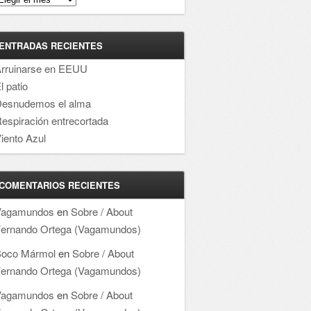
ENTRADAS RECIENTES
rruinarse en EEUU
l patio
esnudemos el alma
espiración entrecortada
iento Azul
COMENTARIOS RECIENTES
Vagamundos
en
Sobre / About
ernando Ortega (Vagamundos)
oco Mármol
en
Sobre / About
ernando Ortega (Vagamundos)
Vagamundos
en
Sobre / About