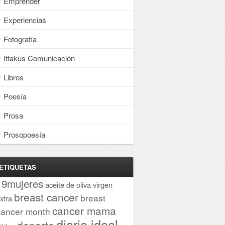
Emprender
Experiencias
Fotografía
Ittakus Comunicación
Libros
Poesía
Prosa
Prosopoesía
ETIQUETAS
19mujeres
aceite de oliva virgen
breast cancer
breast
xtra
cancer mama
cancer month
diario ideal
deporte