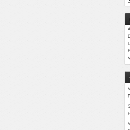
A
E
D
R
V
F
S
F