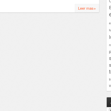
C
»
Leer mas
e
f
n
p
t
v
A