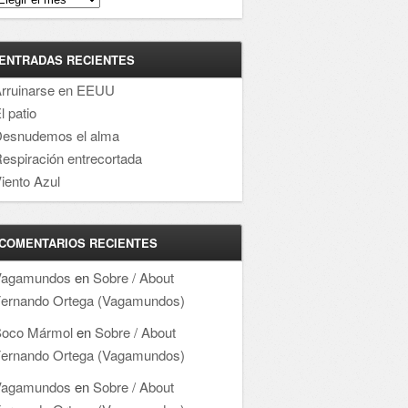
ENTRADAS RECIENTES
rruinarse en EEUU
l patio
esnudemos el alma
espiración entrecortada
iento Azul
COMENTARIOS RECIENTES
Vagamundos
en
Sobre / About
ernando Ortega (Vagamundos)
oco Mármol
en
Sobre / About
ernando Ortega (Vagamundos)
Vagamundos
en
Sobre / About