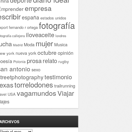
hina
empresa
Emprender
escribir
españa
estados unidos
fotografía
fernando r ortega
xport
iloveaceite
otografía callejera
londres
mujer
lucha
Moda
Musica
Madrid
octubre
opinión
ew york
nueva york
prosa
relato
oesía
rugby
Polonia
san antonio
sexo
testimonio
streetphotography
torrelodones
texas
trailrunning
vagamundos
Viajar
USA
ravel
iajes
ARCHIVOS
rchivos