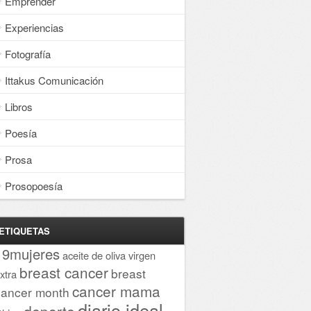
Emprender
Experiencias
Fotografía
Ittakus Comunicación
Libros
Poesía
Prosa
Prosopoesía
ETIQUETAS
19mujeres
aceite de oliva virgen
breast cancer
breast
xtra
cancer mama
cancer month
diario ideal
deporte