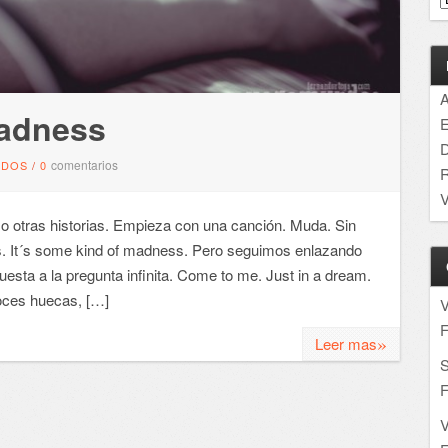
A
madness
E
D
comentarios
NDOS
/
0
R
V
 otras historias. Empieza con una canción. Muda. Sin
los. It´s some kind of madness. Pero seguimos enlazando
esta a la pregunta infinita. Come to me. Just in a dream.
oces huecas, […]
F
»
Leer mas
S
F