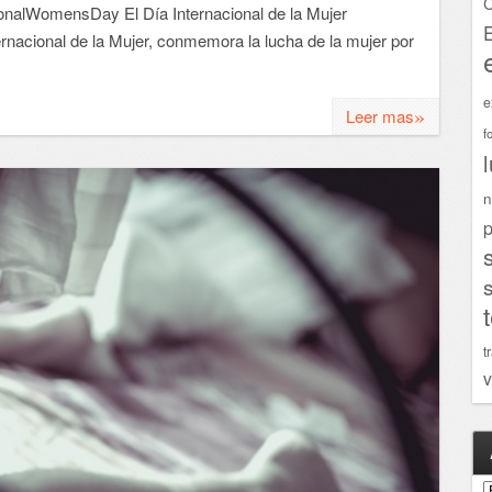
C
ionalWomensDay El Día Internacional de la Mujer
rnacional de la Mujer, conmemora la lucha de la mujer por
e
»
Leer mas
f
n
p
t
v
A