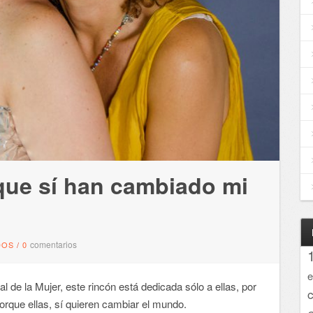
 que sí han cambiado mi
comentarios
DOS
/
0
e
 de la Mujer, este rincón está dedicada sólo a ellas, por
porque ellas, sí quieren cambiar el mundo.