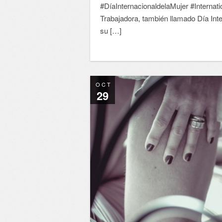
#DíaInternacionaldelaMujer #Internat
Trabajadora, también llamado Día Inte
su […]
OCT
29