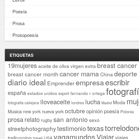
Poesía
Prosa
Prosopoesía
ETIQUETAS
breast cancer
19mujeres
aceite de oliva virgen extra
cancer mama
deporte
breast cancer month
China
diario ideal
escribir
empresa
Emprender
fotograf
españa
estados unidos
fernando r ortega
export
muj
iloveaceite
lucha
Moda
fotografía callejera
londres
Madrid
octubre
opinión
poesía
Musica
nueva york
new york
Polonia
san antonio
prosa
relato
sexo
rugby
torrelodon
texas
testimonio
streetphotography
vagamundos
Viajar
viajes
trailrunning
USA
travel