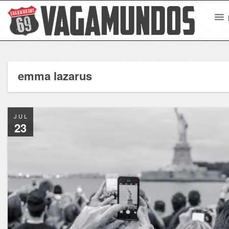
emma lazarus
JUL
23