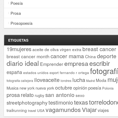
Poesía
Prosa
Prosopoesía
ETIQUETAS
breast cancer
19mujeres
aceite de oliva virgen extra
cancer mama
deporte
breast cancer month
China
diario ideal
escribir
empresa
Emprender
fotograf
españa
estados unidos
fernando r ortega
export
muj
iloveaceite
lucha
Moda
fotografía callejera
londres
Madrid
octubre
opinión
poesía
Musica
nueva york
new york
Polonia
san antonio
prosa
relato
sexo
rugby
torrelodon
texas
testimonio
streetphotography
vagamundos
Viajar
viajes
trailrunning
USA
travel