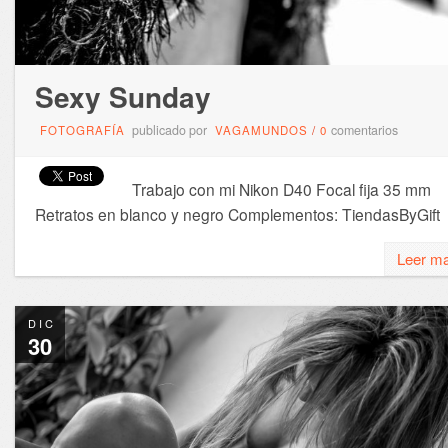
Sexy Sunday
publicado por
comentarios
FOTOGRAFÍA
VAGAMUNDOS
/
0
Trabajo con mi Nikon D40 Focal fija 35 mm
Retratos en blanco y negro Complementos: TiendasByGift
Leer m
DIC
30