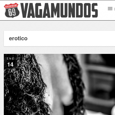
erotico
ENE
14