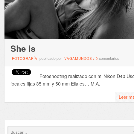
She is
publicado por
comentarios
FOTOGRAFÍA
VAGAMUNDOS
/
0
Fotoshooting realizado con mi Nikon D40 Us
focales fijas 35 mm y 50 mm Ella es… M.A.
Leer m