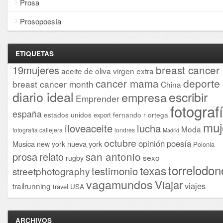
Prosa
Prosopoesía
ETIQUETAS
breast cancer
19mujeres
aceite de oliva virgen extra
cancer mama
deporte
breast cancer month
China
diario ideal
escribir
empresa
Emprender
fotograf
españa
estados unidos
fernando r ortega
export
muj
iloveaceite
lucha
Moda
fotografía callejera
londres
Madrid
octubre
opinión
poesía
Musica
nueva york
new york
Polonia
san antonio
prosa
relato
sexo
rugby
torrelodon
texas
testimonio
streetphotography
vagamundos
Viajar
viajes
trailrunning
USA
travel
ARCHIVOS