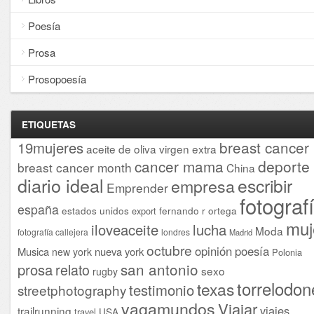
Poesía
Prosa
Prosopoesía
ETIQUETAS
breast cancer
19mujeres
aceite de oliva virgen extra
cancer mama
deporte
breast cancer month
China
diario ideal
escribir
empresa
Emprender
fotograf
españa
estados unidos
fernando r ortega
export
muj
iloveaceite
lucha
Moda
fotografía callejera
londres
Madrid
octubre
opinión
poesía
Musica
nueva york
new york
Polonia
san antonio
prosa
relato
sexo
rugby
torrelodon
texas
testimonio
streetphotography
vagamundos
Viajar
viajes
trailrunning
USA
travel