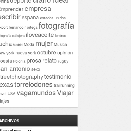
hina
empresa
Emprender
escribir
españa
estados unidos
fotografía
fernando r ortega
xport
iloveaceite
otografía callejera
londres
mujer
lucha
Moda
Musica
Madrid
octubre
opinión
ew york
nueva york
prosa
relato
oesía
rugby
Polonia
san antonio
sexo
testimonio
streetphotography
torrelodones
texas
trailrunning
vagamundos
Viajar
USA
ravel
iajes
ARCHIVOS
rchivos