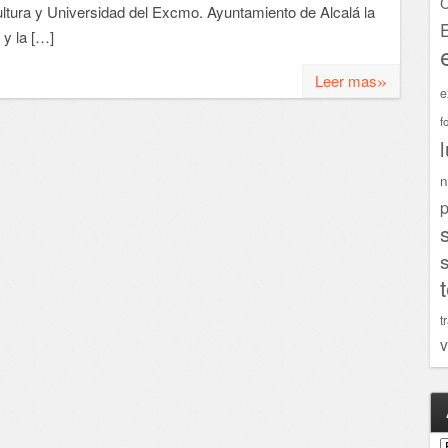
C
ultura y Universidad del Excmo. Ayuntamiento de Alcalá la
 y la […]
»
Leer mas
e
f
n
p
t
v
A