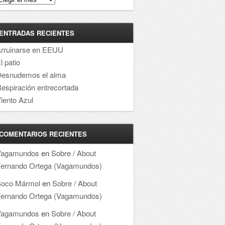
ENTRADAS RECIENTES
rruinarse en EEUU
l patio
esnudemos el alma
espiración entrecortada
iento Azul
COMENTARIOS RECIENTES
Vagamundos
en
Sobre / About
ernando Ortega (Vagamundos)
oco Mármol
en
Sobre / About
ernando Ortega (Vagamundos)
Vagamundos
en
Sobre / About