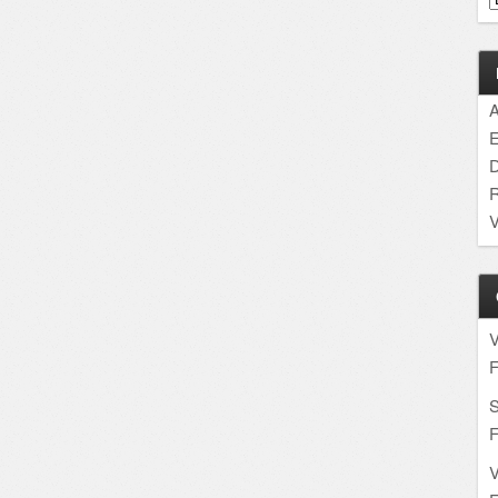
A
E
D
R
V
F
S
F