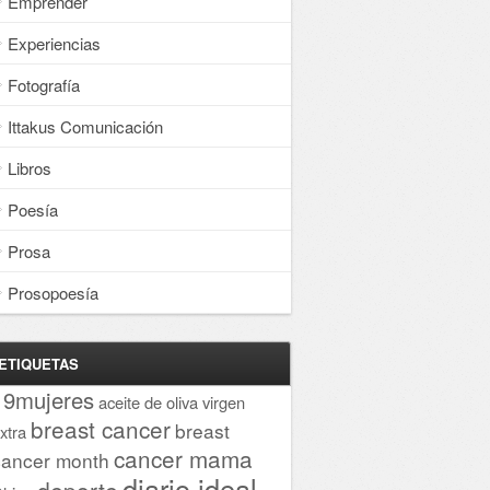
Emprender
Experiencias
Fotografía
Ittakus Comunicación
Libros
Poesía
Prosa
Prosopoesía
ETIQUETAS
19mujeres
aceite de oliva virgen
breast cancer
breast
xtra
cancer mama
cancer month
diario ideal
deporte