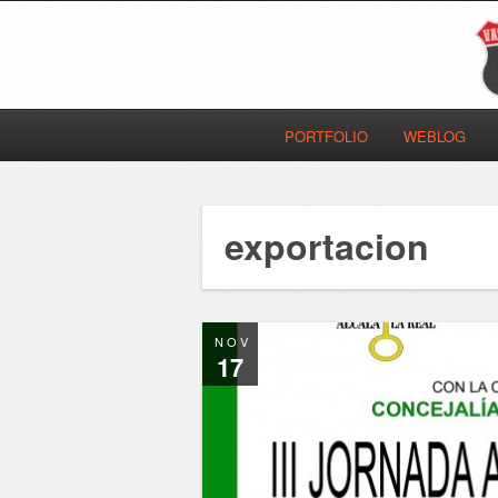
PORTFOLIO
WEBLOG
exportacion
NOV
17