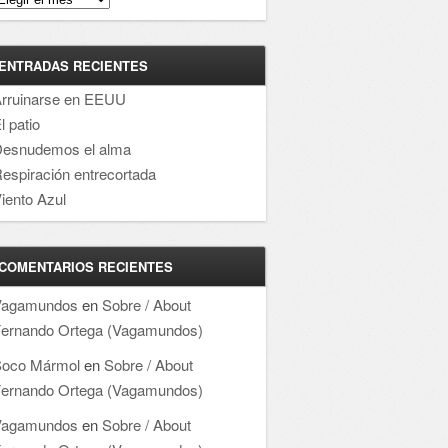
ENTRADAS RECIENTES
rruinarse en EEUU
l patio
esnudemos el alma
espiración entrecortada
iento Azul
COMENTARIOS RECIENTES
Vagamundos
en
Sobre / About
ernando Ortega (Vagamundos)
oco Mármol
en
Sobre / About
ernando Ortega (Vagamundos)
Vagamundos
en
Sobre / About