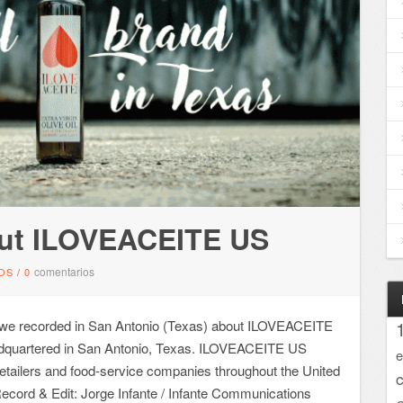
out ILOVEACEITE US
comentarios
OS
/
0
o we recorded in San Antonio (Texas) about ILOVEACEITE
dquartered in San Antonio, Texas. ILOVEACEITE US
e
 retailers and food-service companies throughout the United
ecord & Edit: Jorge Infante / Infante Communications