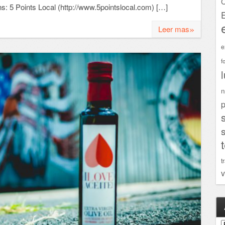
C
ns: 5 Points Local (http://www.5pointslocal.com) […]
»
Leer mas
e
f
n
p
t
v
A