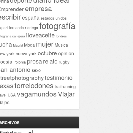
hina
empresa
Emprender
escribir
españa
estados unidos
fotografía
fernando r ortega
xport
iloveaceite
otografía callejera
londres
mujer
lucha
Moda
Musica
Madrid
octubre
opinión
ew york
nueva york
prosa
relato
oesía
rugby
Polonia
san antonio
sexo
testimonio
streetphotography
torrelodones
texas
trailrunning
vagamundos
Viajar
USA
ravel
iajes
ARCHIVOS
rchivos