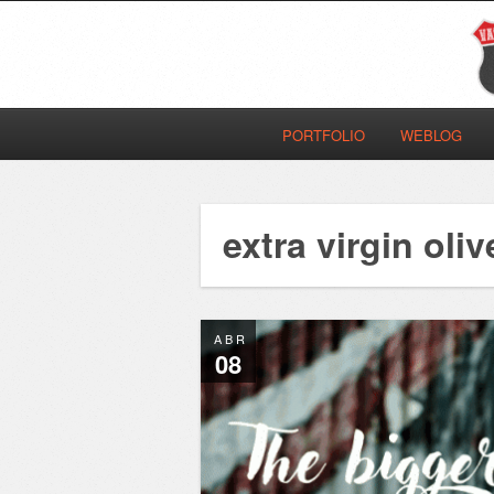
PORTFOLIO
WEBLOG
extra virgin oliv
ABR
08