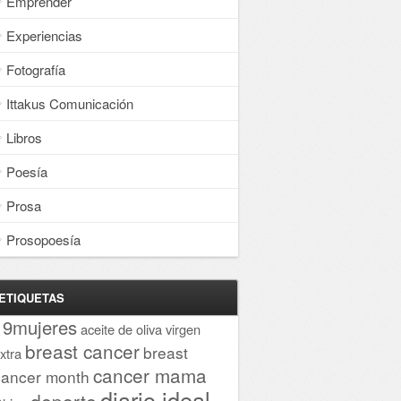
Emprender
Experiencias
Fotografía
Ittakus Comunicación
Libros
Poesía
Prosa
Prosopoesía
ETIQUETAS
19mujeres
aceite de oliva virgen
breast cancer
breast
xtra
cancer mama
cancer month
diario ideal
deporte