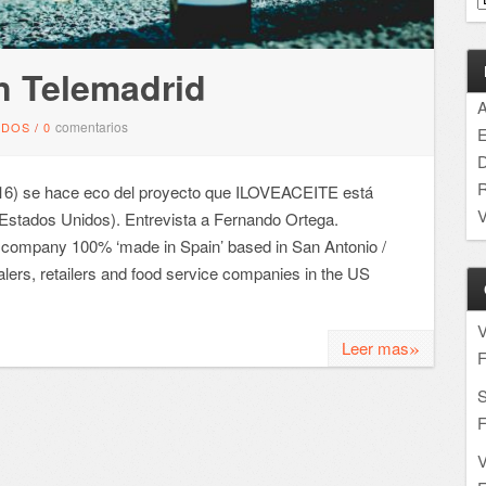
 Telemadrid
A
comentarios
NDOS
/
0
E
D
R
) se hace eco del proyecto que ILOVEACEITE está
V
(Estados Unidos). Entrevista a Fernando Ortega.
company 100% ‘made in Spain’ based in San Antonio /
alers, retailers and food service companies in the US
»
Leer mas
F
S
F