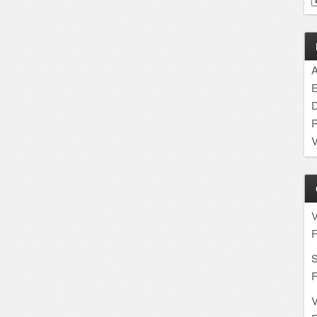
A
E
D
R
V
F
S
F