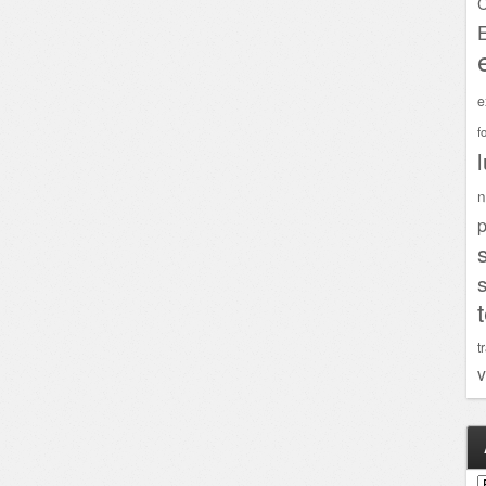
C
e
f
n
p
t
v
A