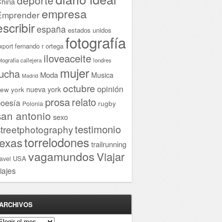
hina
empresa
Emprender
escribir
españa
estados unidos
fotografía
fernando r ortega
xport
iloveaceite
otografía callejera
londres
mujer
lucha
Moda
Musica
Madrid
octubre
opinión
ew york
nueva york
prosa
relato
oesía
rugby
Polonia
san antonio
sexo
testimonio
streetphotography
torrelodones
texas
trailrunning
vagamundos
Viajar
USA
ravel
iajes
ARCHIVOS
rchivos