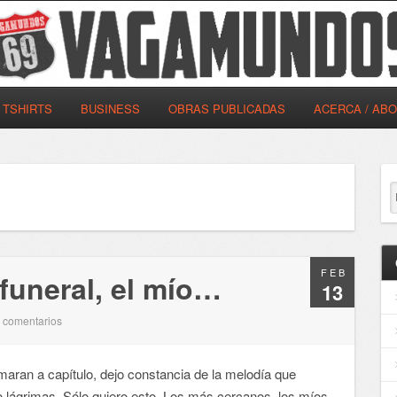
TSHIRTS
BUSINESS
OBRAS PUBLICADAS
ACERCA / AB
FEB
funeral, el mío…
13
comentarios
3
aran a capítulo, dejo constancia de la melodía que
o lágrimas. Sólo quiero esto. Los más cercanos, los míos