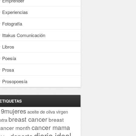
Emprender
Experiencias
Fotografía
Ittakus Comunicación
Libros
Poesía
Prosa
Prosopoesía
ETIQUETAS
19mujeres
aceite de oliva virgen
breast cancer
breast
xtra
cancer mama
cancer month
diario ideal
deporte