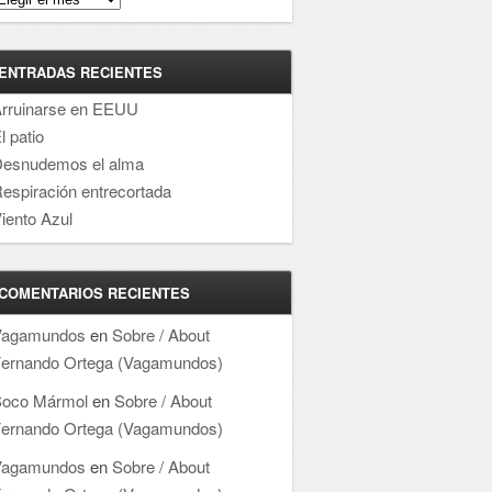
ENTRADAS RECIENTES
rruinarse en EEUU
l patio
esnudemos el alma
espiración entrecortada
iento Azul
COMENTARIOS RECIENTES
Vagamundos
en
Sobre / About
ernando Ortega (Vagamundos)
oco Mármol
en
Sobre / About
ernando Ortega (Vagamundos)
Vagamundos
en
Sobre / About