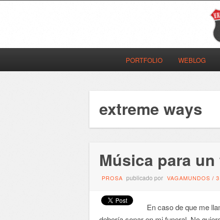
PORTFOLIO
WEBLOG
extreme ways
Música para un 
publicado por
PROSA
VAGAMUNDOS
/
En caso de que me llam
debería sonar en mi funeral. No quier