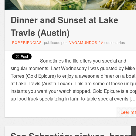
Dinner and Sunset at Lake
Travis (Austin)
publicado por
comentarios
EXPERIENCIAS
VAGAMUNDOS
/
2
Sometimes the life offers you special and
singular moments. Last Wednesday I was guested by Mike
Torres (Gold Epicure) to enjoy a awesome dinner on a boat
at Lake Travis (Austin-Texas). This are some of these uniq
instants you want your watch stopped. Gold Epicure is a po
up food truck specializing in farm-to-table special events […
Leer m
San Sebastián: pintxos, beers,