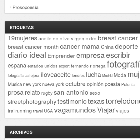
Prosopoesía
ETIQUETAS
breast cancer
19mujeres
aceite de oliva virgen extra
cancer mama
deporte
breast cancer month
China
diario ideal
escribir
empresa
Emprender
fotograf
españa
estados unidos
fernando r ortega
export
muj
iloveaceite
lucha
Moda
fotografía callejera
londres
Madrid
octubre
opinión
poesía
Musica
nueva york
new york
Polonia
san antonio
prosa
relato
sexo
rugby
torrelodon
texas
testimonio
streetphotography
vagamundos
Viajar
viajes
trailrunning
USA
travel
ARCHIVOS