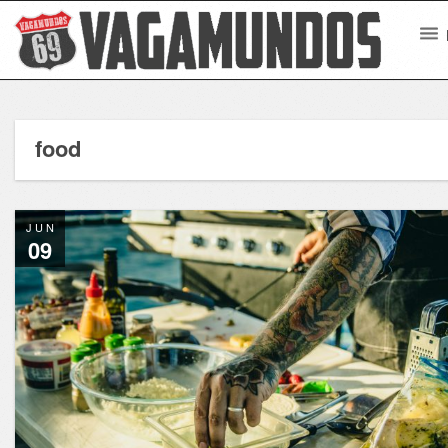
food
JUN
09