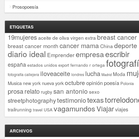
Prosopoesía
ETIQUETAS
breast cancer
19mujeres
aceite de oliva virgen extra
cancer mama
deporte
breast cancer month
China
diario ideal
escribir
empresa
Emprender
fotograf
españa
estados unidos
fernando r ortega
export
muj
iloveaceite
lucha
Moda
fotografía callejera
londres
Madrid
octubre
opinión
poesía
Musica
nueva york
new york
Polonia
san antonio
prosa
relato
sexo
rugby
torrelodon
texas
testimonio
streetphotography
vagamundos
Viajar
viajes
trailrunning
USA
travel
ARCHIVOS