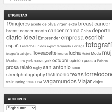
ETIQUETAS
breast cancer
19mujeres
aceite de oliva virgen extra
cancer mama
deporte
breast cancer month
China
diario ideal
escribir
empresa
Emprender
fotograf
españa
estados unidos
fernando r ortega
export
muj
iloveaceite
lucha
Moda
fotografía callejera
londres
Madrid
octubre
opinión
poesía
Musica
nueva york
new york
Polonia
san antonio
prosa
relato
sexo
rugby
torrelodon
texas
testimonio
streetphotography
vagamundos
Viajar
viajes
trailrunning
USA
travel
ARCHIVOS
Archivos