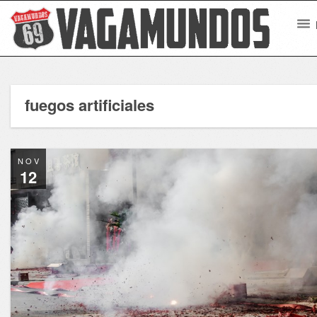
fuegos artificiales
NOV
12