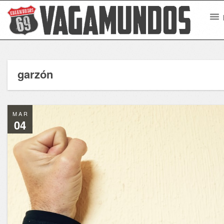
garzón
MAR
04