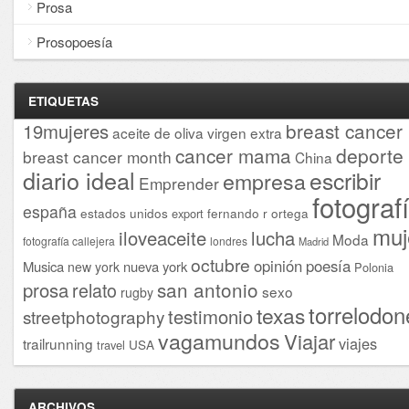
Prosa
Prosopoesía
ETIQUETAS
breast cancer
19mujeres
aceite de oliva virgen extra
cancer mama
deporte
breast cancer month
China
diario ideal
escribir
empresa
Emprender
fotograf
españa
estados unidos
fernando r ortega
export
muj
iloveaceite
lucha
Moda
fotografía callejera
londres
Madrid
octubre
opinión
poesía
Musica
nueva york
new york
Polonia
san antonio
prosa
relato
sexo
rugby
torrelodon
texas
testimonio
streetphotography
vagamundos
Viajar
viajes
trailrunning
USA
travel
ARCHIVOS