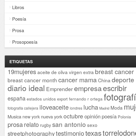
Libros
Poesía
Prosa
Prosopoesía
ETIQUETAS
breast cancer
19mujeres
aceite de oliva virgen extra
cancer mama
deporte
breast cancer month
China
diario ideal
escribir
empresa
Emprender
fotograf
españa
estados unidos
fernando r ortega
export
muj
iloveaceite
lucha
Moda
fotografía callejera
londres
Madrid
octubre
opinión
poesía
Musica
nueva york
new york
Polonia
san antonio
prosa
relato
sexo
rugby
torrelodon
texas
testimonio
streetphotography