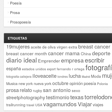
Poesía
Prosa
Prosopoesía
ETIQUETAS
breast cancer
19mujeres
aceite de oliva virgen extra
cancer mama
deporte
breast cancer month
China
diario ideal
escribir
empresa
Emprender
fotograf
españa
estados unidos
fernando r ortega
export
muj
iloveaceite
lucha
Moda
fotografía callejera
londres
Madrid
octubre
opinión
poesía
Musica
nueva york
new york
Polonia
san antonio
prosa
relato
sexo
rugby
torrelodon
texas
testimonio
streetphotography
vagamundos
Viajar
viajes
trailrunning
USA
travel