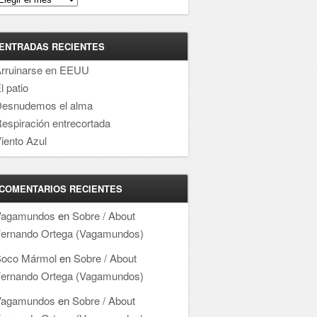
ENTRADAS RECIENTES
rruinarse en EEUU
l patio
esnudemos el alma
espiración entrecortada
iento Azul
COMENTARIOS RECIENTES
Vagamundos
en
Sobre / About
ernando Ortega (Vagamundos)
oco Mármol
en
Sobre / About
ernando Ortega (Vagamundos)
Vagamundos
en
Sobre / About