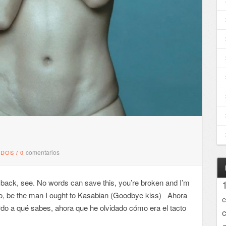
comentarios
NDOS
/
0
g back, see. No words can save this, you’re broken and I’m
to, be the man I ought to Kasabian (Goodbye kiss) Ahora
e
rdo a qué sabes, ahora que he olvidado cómo era el tacto