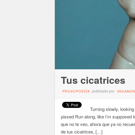
Tus cicatrices
publicado por
PROSOPOESÍA
VAGAMU
Turning slowly, lookin
pissed Run along, like I’m supposed 
que no te veo, ahora que ya no recue
de tus cicatrices, […]