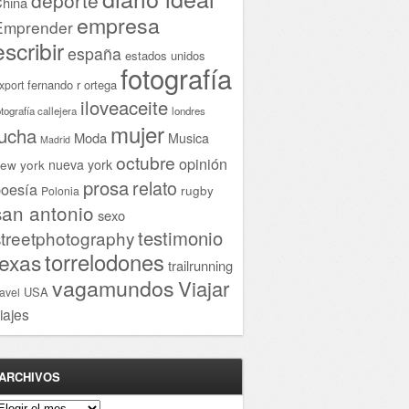
hina
empresa
Emprender
escribir
españa
estados unidos
fotografía
fernando r ortega
xport
iloveaceite
otografía callejera
londres
mujer
lucha
Moda
Musica
Madrid
octubre
opinión
ew york
nueva york
prosa
relato
oesía
rugby
Polonia
san antonio
sexo
testimonio
streetphotography
torrelodones
texas
trailrunning
vagamundos
Viajar
USA
ravel
iajes
ARCHIVOS
rchivos