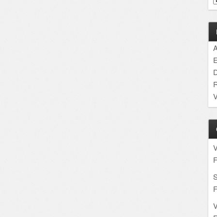
A
E
D
R
V
F
S
F