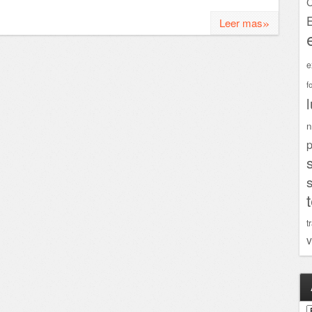
C
»
Leer mas
e
f
n
p
t
v
A