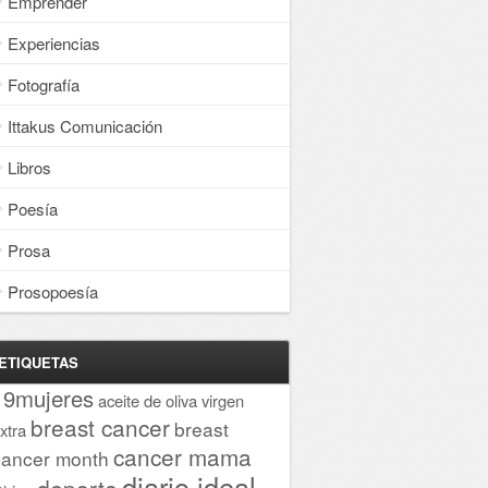
Emprender
Experiencias
Fotografía
Ittakus Comunicación
Libros
Poesía
Prosa
Prosopoesía
ETIQUETAS
19mujeres
aceite de oliva virgen
breast cancer
breast
xtra
cancer mama
cancer month
diario ideal
deporte