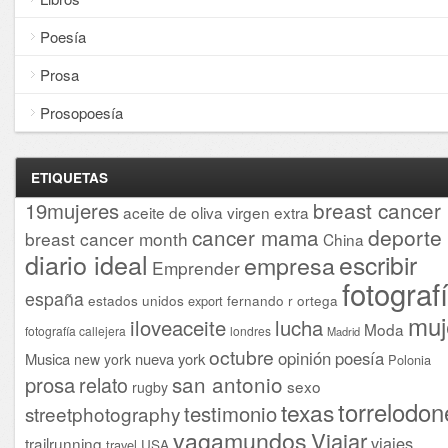
Poesía
Prosa
Prosopoesía
ETIQUETAS
breast cancer
19mujeres
aceite de oliva virgen extra
cancer mama
deporte
breast cancer month
China
diario ideal
escribir
empresa
Emprender
fotograf
españa
estados unidos
fernando r ortega
export
muj
iloveaceite
lucha
Moda
fotografía callejera
londres
Madrid
octubre
opinión
poesía
Musica
nueva york
new york
Polonia
san antonio
prosa
relato
sexo
rugby
torrelodon
texas
testimonio
streetphotography
vagamundos
Viajar
viajes
trailrunning
USA
travel