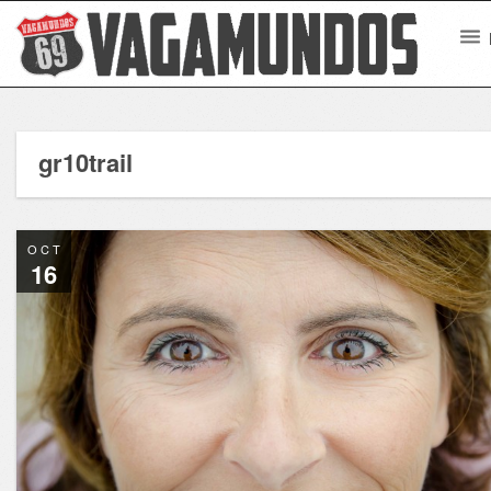
gr10trail
OCT
16