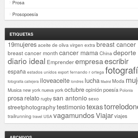
Prosa
Prosopoesía
ETIQUETAS
breast cancer
19mujeres
aceite de oliva virgen extra
cancer mama
deporte
breast cancer month
China
diario ideal
escribir
empresa
Emprender
fotograf
españa
estados unidos
fernando r ortega
export
muj
iloveaceite
lucha
Moda
fotografía callejera
londres
Madrid
octubre
opinión
poesía
Musica
nueva york
new york
Polonia
san antonio
prosa
relato
sexo
rugby
torrelodon
texas
testimonio
streetphotography
vagamundos
Viajar
viajes
trailrunning
USA
travel
ARCHIVOS