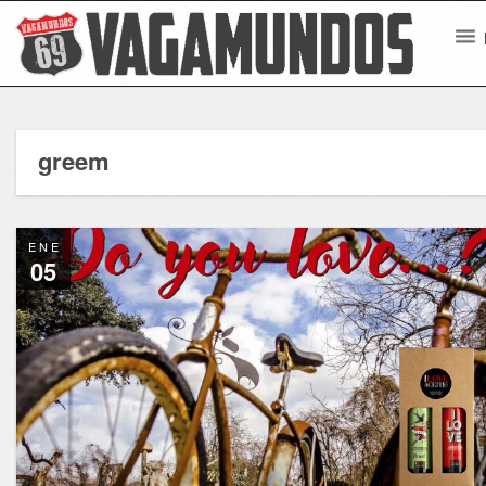
greem
ENE
05