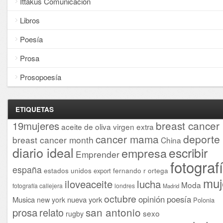
Ittakus Comunicación
Libros
Poesía
Prosa
Prosopoesía
ETIQUETAS
breast cancer
19mujeres
aceite de oliva virgen extra
cancer mama
deporte
breast cancer month
China
diario ideal
escribir
empresa
Emprender
fotograf
españa
estados unidos
fernando r ortega
export
muj
iloveaceite
lucha
Moda
fotografía callejera
londres
Madrid
octubre
opinión
poesía
Musica
nueva york
new york
Polonia
san antonio
prosa
relato
sexo
rugby