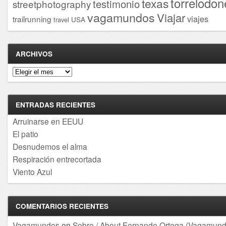
torrelodon
texas
testimonio
streetphotography
vagamundos
Viajar
viajes
trailrunning
USA
travel
ARCHIVOS
Archivos
ENTRADAS RECIENTES
Arruinarse en EEUU
El patio
Desnudemos el alma
Respiración entrecortada
Viento Azul
COMENTARIOS RECIENTES
Vagamundos
en
Sobre / About Fernando Ortega (Vagamund