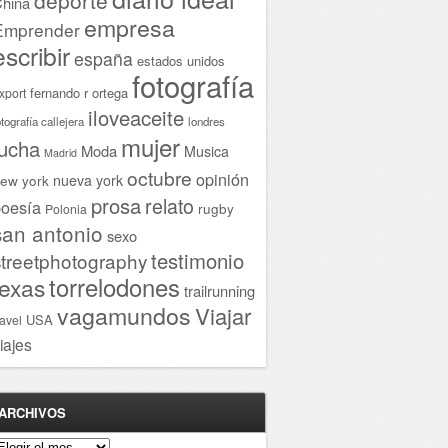
hina
empresa
Emprender
escribir
españa
estados unidos
fotografía
fernando r ortega
xport
iloveaceite
otografía callejera
londres
mujer
lucha
Moda
Musica
Madrid
octubre
opinión
ew york
nueva york
prosa
relato
oesía
rugby
Polonia
san antonio
sexo
testimonio
streetphotography
torrelodones
texas
trailrunning
vagamundos
Viajar
USA
ravel
iajes
ARCHIVOS
rchivos