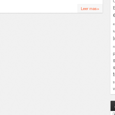
C
»
Leer mas
e
f
n
p
t
v
A