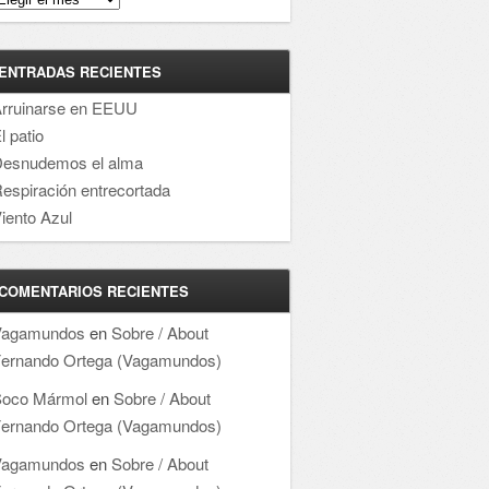
ENTRADAS RECIENTES
rruinarse en EEUU
l patio
esnudemos el alma
espiración entrecortada
iento Azul
COMENTARIOS RECIENTES
Vagamundos
en
Sobre / About
ernando Ortega (Vagamundos)
oco Mármol
en
Sobre / About
ernando Ortega (Vagamundos)
Vagamundos
en
Sobre / About