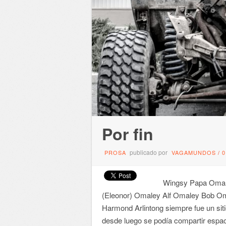
Por fin
publicado por
PROSA
VAGAMUNDOS
/
Wingsy Papa Omaley
(Eleonor) Omaley Alf Omaley Bob Om
Harmond Arlintong siempre fue un sit
desde luego se podía compartir espac