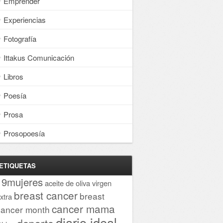
Emprender
Experiencias
Fotografía
Ittakus Comunicación
Libros
Poesía
Prosa
Prosopoesía
ETIQUETAS
19mujeres
aceite de oliva virgen
breast cancer
breast
xtra
cancer mama
cancer month
diario ideal
deporte