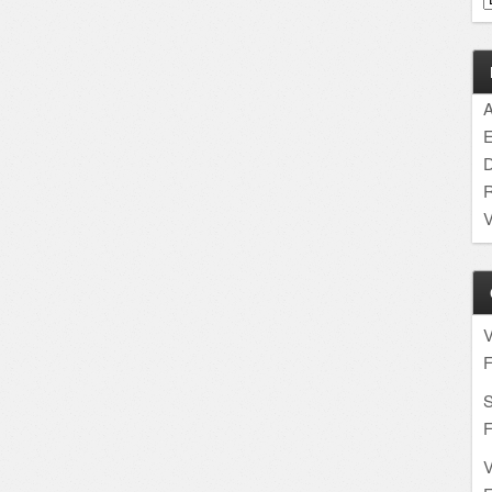
A
E
D
R
V
F
S
F