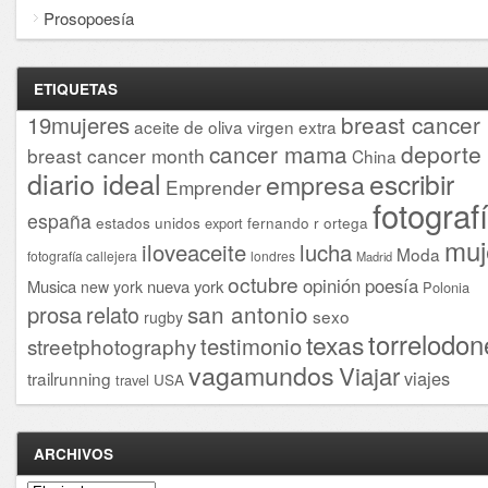
Prosopoesía
ETIQUETAS
breast cancer
19mujeres
aceite de oliva virgen extra
cancer mama
deporte
breast cancer month
China
diario ideal
escribir
empresa
Emprender
fotograf
españa
estados unidos
fernando r ortega
export
muj
iloveaceite
lucha
Moda
fotografía callejera
londres
Madrid
octubre
opinión
poesía
Musica
nueva york
new york
Polonia
san antonio
prosa
relato
sexo
rugby
torrelodon
texas
testimonio
streetphotography
vagamundos
Viajar
viajes
trailrunning
USA
travel
ARCHIVOS